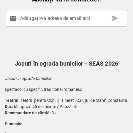
send
mail
Adăugați-vă adresa de email aici
Jocuri în ograda bunicilor - SEAS 2026
Jocuri în ograda bunicilor
spectacol cu specific tradițional românesc
Teatrul:
Teatrul pentru Copii și Tineret „Căluțul de Mare” Constanța
Durată:
aprox. 45 de minute / Pauză: Nu
Recomandare de vârstă:
3+
Sinopsis: