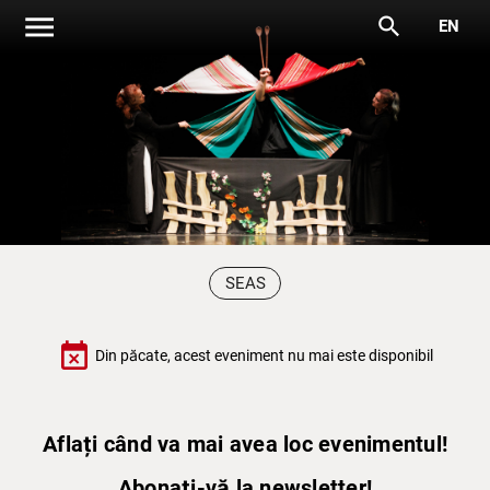
menu
search
EN
SEAS
event_busy
Din păcate, acest eveniment nu mai este disponibil
Aflați când va mai avea loc evenimentul!
Abonați-vă la newsletter!