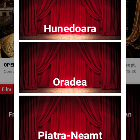
Hunedoara
OPERA BRAȘOV ESTIVAL – DANCING SUMMER - SPECTACOL DE BALET
Dum, 6 sept.
Opera Brasov
18:30
Oradea
Film
Fragmente dintr-un atelier – (regia Bogdan
Mureșanu) – AG
Piatra-Neamt