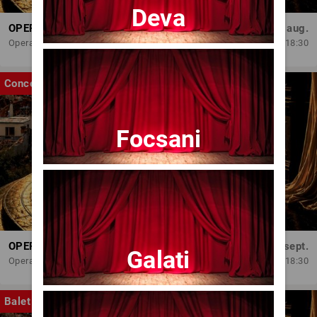
Deva
OPERA BRAȘOV ESTIVAL – ARMONII DE VARĂ - CVINTETUL VOCAL ANATOLY - CONCERT
Dum, 30 aug.
Opera Brasov
18:30
Concert
Focsani
OPERA BRAȘOV ESTIVAL – SEARĂ DE OPERĂ – CONCERT EXTRAORDINAR
Sâm, 5 sept.
Galati
Opera Brasov
18:30
Balet