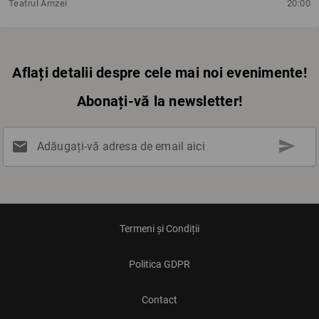
Teatrul Amzei
20:00
Aflați detalii despre cele mai noi evenimente!
Abonați-vă la newsletter!
send
mail
Adăugați-vă adresa de email aici
Termeni și Condiții
Politica GDPR
Contact