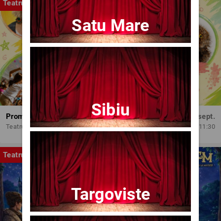
Teatru
Satu Mare
Sibiu
Promit să mă joc!
Dum, 13 sept.
Teatrul Amzei
11:30
Teatru
Targoviste