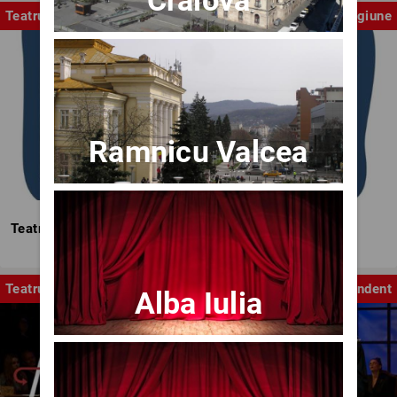
Teatrul Mic
Stagiune
Ramnicu Valcea
Teatrul Mic - Stagiunea 2025-2026
Teatru
Independent
Alba Iulia