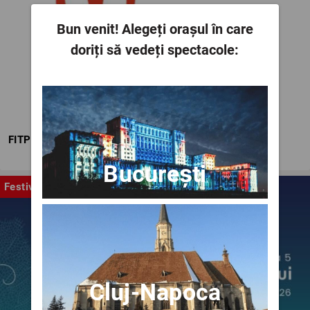
Bun venit!
Alegeți orașul în care
doriți să vedeți spectacole:
FITPTI
București
Festival
Cluj-Napoca