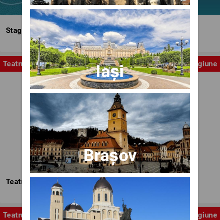
Stagiunea Estivală a Artelor Spectacolului
Teatru
Stagiune
Iași
Brașov
Teatrul Nottara
Teatru
Stagiune