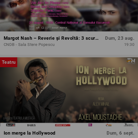
Margot Nash – Reverie și Revoltă: 3 scurtmetraje feminist-avangardiste
Dum, 23 aug.
CNDB - Sala Stere Popescu
19:30
Teatru
Ion merge la Hollywood
Dum, 6 sept.