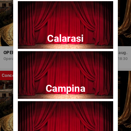
Calarasi
OPERA BRAȘOV ESTIVAL – ROMANCE & CINEMA - CONCERT
Sâm, 29 aug.
Opera Brasov
18:30
Concert
Campina