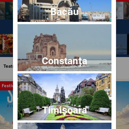
Bacău
Constanța
Teatrul Bulandra
Festival
Timișoara