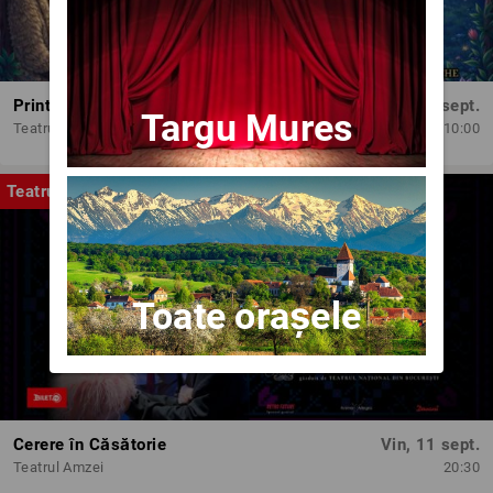
Printesele fermecate
Dum, 13 sept.
Targu Mures
Teatrul Amzei
10:00
Teatru
Toate orașele
Cerere în Căsătorie
Vin, 11 sept.
Teatrul Amzei
20:30