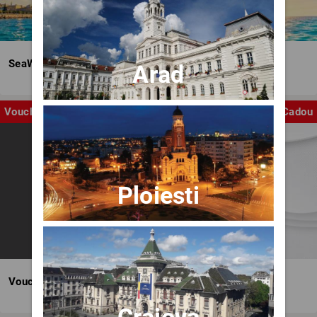
SeaWave Film & Arts Festival editia IV
Arad
Voucher
Cadou
Ploiesti
Voucher BILET.ro
Craiova