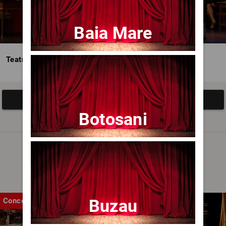
Baia Mare
Teatrul Avangardia
Afisați mai multe evenimente
Botosani
Noutăți
Buzau
Concert