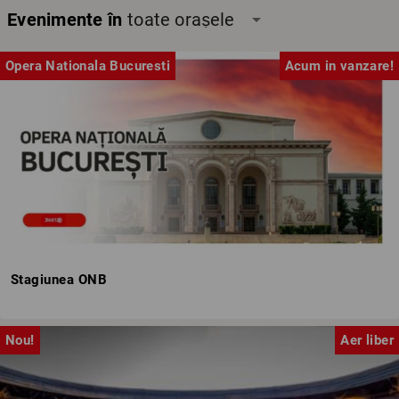
Evenimente în
toate orașele
arrow_drop_down
Opera Nationala Bucuresti
Acum in vanzare!
Stagiunea ONB
Nou!
Aer liber