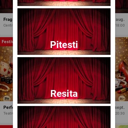
Fragmente dintr-un atelier – (regia Bogdan Mureșanu) – AG
Dum, 30 aug.
Centrul Internațional de Artă Contemporană - Baia Turcească Iași
18:00
Pitesti
Festival
Resita
Perfect Necăsătoriți
Mar, 15 sept.
Teatrul Amzei
20:30