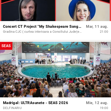
Concert CT Project "My Shakespeare Songs - SEAS 2026
Mar, 11 aug.
Gradina CJC ( curtea interioara a Consiliului Județean Constanta)
21:00
SEAS
Madrigal: ULTRAsunete - SEAS 2026
Mie, 12 aug.
DELFINARIU
19:00