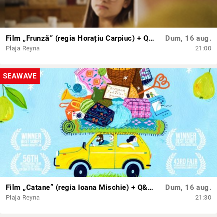
Film „Frunză” (regia Horațiu Carpiuc) + Q&A cu regizorul și Andi Vasluianu
Dum, 16 aug.
Plaja Reyna
21:00
SEAWAVE
Film „Catane” (regia Ioana Mischie) + Q&A cu regizoarea
Dum, 16 aug.
Plaja Reyna
21:30