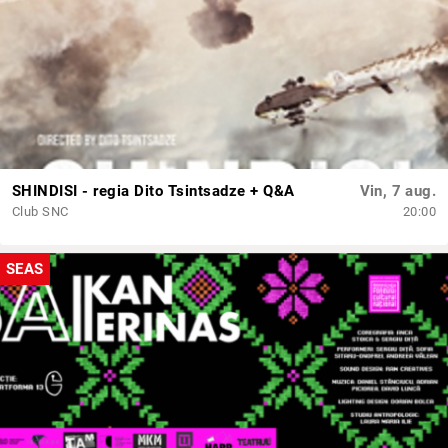
SHINDISI - regia Dito Tsintsadze + Q&A
Vin, 7 aug.
Club SNC
20:00
SEAS