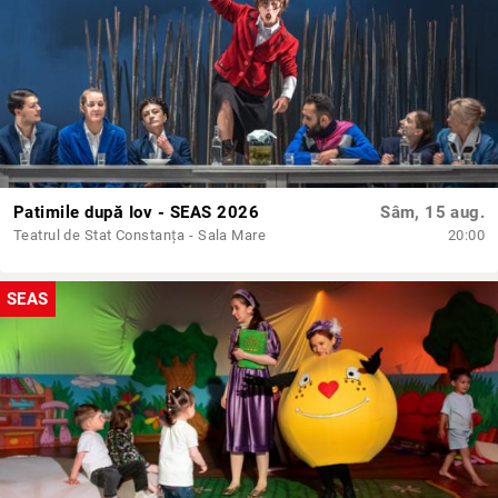
Patimile după Iov - SEAS 2026
Sâm, 15 aug.
Teatrul de Stat Constanța - Sala Mare
20:00
SEAS