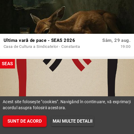
Ultima vară de pace - SEAS 2026
Sâm, 29 aug.
Casa de Cultura a Sindicatelor - Constanta
19:00
SEAS
Acest site folosește "cookies". Navigând în continuare, vă exprimați
acordul asupra folosirii acestora.
SUNT DE ACORD
MAI MULTE DETALII
Iubitul meu dușman - SEAS 2026
Dum, 30 aug.