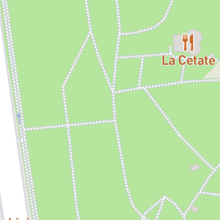
în dispute despre Revoluția din 1989, comunism, conspirații politice
și identitate națională. Pe măsură ce tensiunile cresc, realitatea
cotidiană este invadată de fantomele trecutului, apar în scenă
Elena Ceaușescu, Anna Bathory, Jean Pârvulesco. Personajele se
confruntă cu propriile prejudecăți, nostalgii și teorii contradictorii
despre istorie și prezent. Piesa explorează modul în care trecutul
continuă să bântuie prezentul și felul în care conflictele ideologice
se mută, subtil, în intimitatea sufrageriilor, în conversațiile dintre cei
apropiați.
Pornind de la cercetări realizate în România și Slovacia, spectacolul
Iubitul meu dușman
își propune să investigheze mecanismele
dezinformării și ale polarizării sociale, lansând întrebarea dacă, într-
o lume marcată de conflicte și propagandă, mai este posibil să
găsim o poveste comună care să ne apropie, nu să ne dezbine.
Distribuție:
Iulia Colan (Sabina), George Albert Costea (Radu),
Romanița Ionescu (fantoma Elenei Ceaușescu, fantoma Annei
Bathory, fantoma Saftei florăreasa), Iulia Lazăr (Iulia), Cătălin-
Mihai Miculeasa (Doru), Mircea Mogoșeanu (Vlad), Roxana Mutu
(Ioana), Raluca Păun (Marcela), Cosmin Rădescu (Ștefan), Vlad