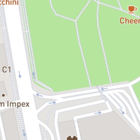
Udrescu (Victor, Fantoma lui Pârvulescu), Darius Feraru (Operator),
Mihai Manea (Asistentul lui Vlad)