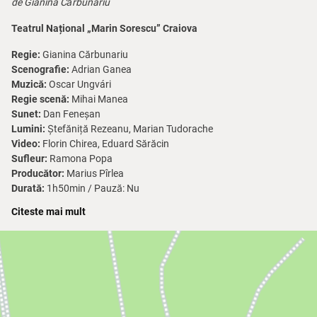
de Gianina Cărbunariu
Teatrul Național „Marin Sorescu” Craiova
Regie:
Gianina Cărbunariu
Scenografie:
Adrian Ganea
Muzică:
Oscar Ungvári
Regie scenă:
Mihai Manea
Sunet:
Dan Feneșan
Lumini:
Ștefăniță Rezeanu, Marian Tudorache
Video:
Florin Chirea, Eduard Sărăcin
Sufleur:
Ramona Popa
Producător:
Marius Pîrlea
Durată:
1h50min / Pauză: Nu
Recomandare de vârstă:
14+
Citeste mai mult
Iubitul meu dușman
În
Iubitul meu dușman
, Gianina Cărbunariu plasează acțiunea într-
o reuniune de familie din ajunul Crăciunului, într-o casă de vacanță
din România. Membrii unei familii și câțiva prieteni apropiați se
întâlnesc pentru a petrece sărbătorile și a pregăti botezul unui copil.
Discuțiile aparent obișnuite despre viața de zi cu zi alunecă treptat