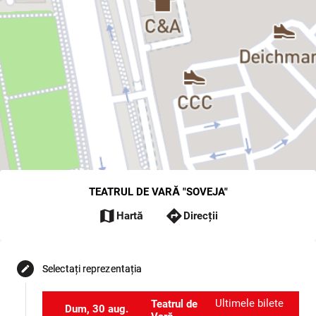
TEATRUL DE VARĂ "SOVEJA"
map
directions
Hartă
Direcții
Selectați reprezentația
edit
Ultimele bilete
Teatrul de
Dum, 30 aug.