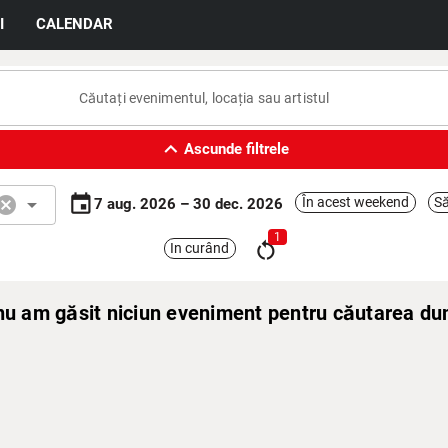
I
CALENDAR
expand_less
Ascunde filtrele
event
ancel
arrow_drop_down
În acest weekend
Să
7 aug. 2026 – 30 dec. 2026
1
restart_alt
In curând
 nu am găsit niciun eveniment pentru căutarea d