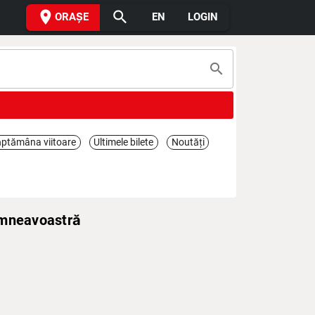
place
search
ORAȘE
EN
LOGIN
search
ptămâna viitoare
Ultimele bilete
Noutăți
umneavoastră