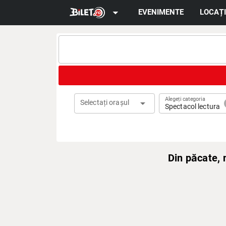
arrow_drop_down
EVENIMENTE
LOCAȚI
Alegeți categoria
arrow_drop_down
c
Selectați orașul
Spectacol lectura
Din păcate,