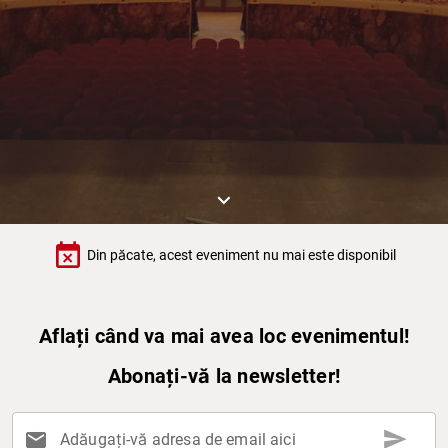
keyboard_arrow_down
event_busy
Din păcate, acest eveniment nu mai este disponibil
Aflați când va mai avea loc evenimentul!
Abonați-vă la newsletter!
send
mail
Adăugați-vă adresa de email aici