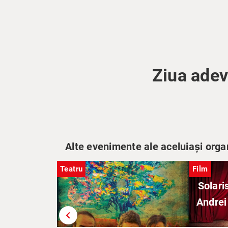
Ziua adev
Alte evenimente ale aceluiași orga
Teatru
Film
Solaris
Andrei
chevron_left