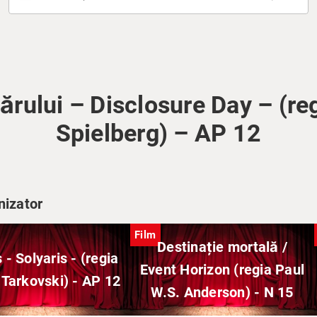
ărului – Disclosure Day – (re
Spielberg) – AP 12
nizator
Film
Destinație mortală /
 - Solyaris - (regia
Event Horizon (regia Paul
 Tarkovski) - AP 12
W.S. Anderson) - N 15