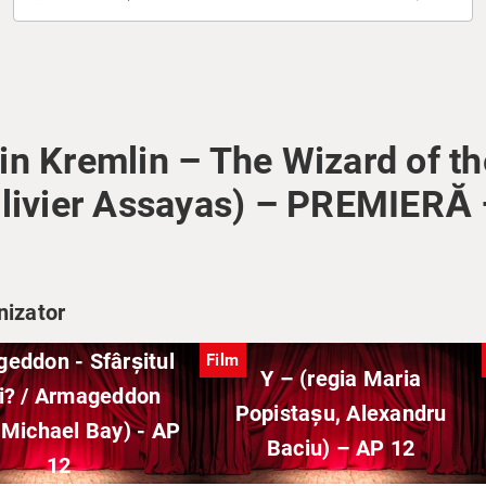
din Kremlin – The Wizard of t
Olivier Assayas) – PREMIERĂ
nizator
eddon - Sfârșitul
Film
Y – (regia Maria
i? / Armageddon
Popistașu, Alexandru
 Michael Bay) - AP
Baciu) – AP 12
12