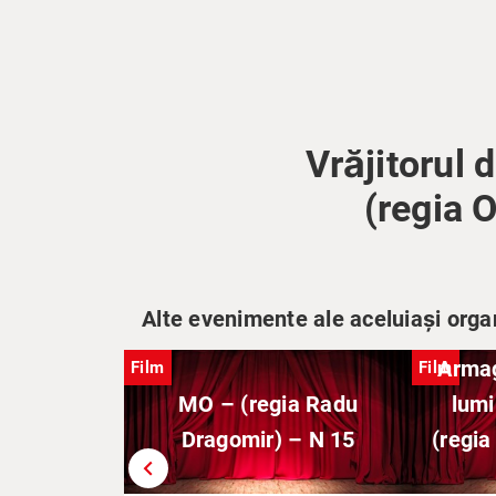
Vrăjitorul 
(regia 
Alte evenimente ale aceluiași orga
Armag
Film
Film
MO – (regia Radu
lumi
Dragomir) – N 15
(regia
chevron_left