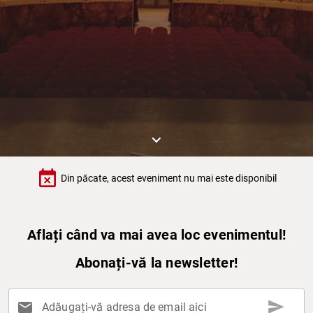
keyboard_arrow_down
event_busy
Din păcate, acest eveniment nu mai este disponibil
Aflați când va mai avea loc evenimentul!
Abonați-vă la newsletter!
send
mail
Adăugați-vă adresa de email aici