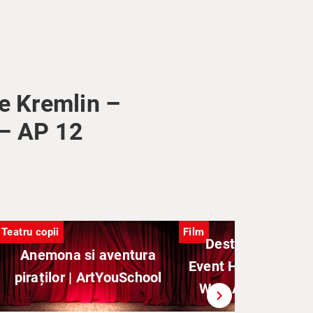
he Kremlin –
 – AP 12
Teatru copii
Film
Destinație morta
Anemona si aventura
Event Horizon (regi
piraților | ArtYouSchool
W.S. Anderson) -
chevron_right