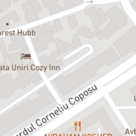
capacitatea noastră de a asimila oroarea, faptul că o crimă este o
crima doar dacă ni se întâmplă nouă; nimic altceva nu ne mânie.
Este despre crimele noastre oribile; nu despre faptul că se întâmplă
sau că ştim de ele şi întoarcem pagina." (Gardner McKay)
***Premiul pentru Cel mai bun actor (Tudor Istodor), la Comic 7B -
Festival de Teatru, Buzău International Arts Festival, 2021
***Premiul Ion Băieșu pentru cel mai bun spectacol, la COMIC 7B
Festival de teatru Buzău International Arts Festival, 2021
***Premiul pentru Cea mai bună interpretare masculină (Tudor
Istodor) la UNDERCLOUD - Festival de Teatru Independent de Orice,
2014