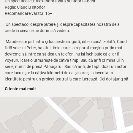
Un spectacol cu: Alexandra Ionita şi Tudor Istodor
Regia: Claudiu Istodor
Recomandare vârstă: 16+
Un spectacol despre putere şi despre capacitatea noastră de a
crede în ceea ce ne dorim să vedem.
Maude este psihiatru şi locuieste singură, într-o casă izolată. Când
îi dă voie lui Peter, baiatul timid care i-a reparat maşina puțin mai
devreme, să intre ca să dea un telefon, nu îşi închipuie că el ar fi
voyeurul care o urmăreşte de câtva timp. Sau că ar fi criminalul în
serie, numit de presă Păpuşarul. Sau că ar fi, de fapt, doar un actor
care locuieşte la câțiva kilometri de ea şi care şi-a inventat o
identitate pentru un proiect teatral la care lucrează. Cei doi ajung să
petreacă noaptea împreună.
Citeste mai mult
"Dacă piesa aceasta este despre ceva, atunci ea este despre
abilitatea noastră vastă de a ne manipula unii pe ceilalţi. Despre
darul nostru minunat de a minţi. Este despre puterea oribilă a
carismei noastre. Este despre compromis, despre dorinţa noastră
de a ajunge în pat cu călăul. Este despre nelegiuirea noastră
morală; pierderea instinctelor şi credinţelor noastre. Este despre