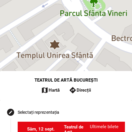
TEATRUL DE ARTĂ BUCUREȘTI
map
directions
Hartă
Direcții
Selectați reprezentația
edit
Ultimele bilete
Teatrul de
Sâm, 12 sept.