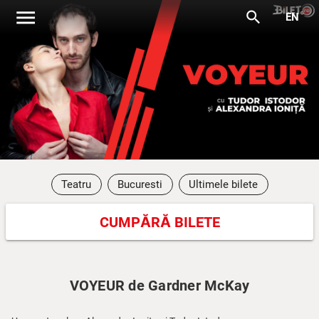
menu
search
EN
Teatru
Bucuresti
Ultimele bilete
CUMPĂRĂ BILETE
VOYEUR de Gardner McKay