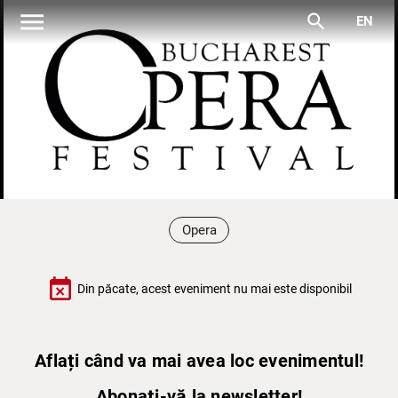
menu
search
EN
Opera
event_busy
Din păcate, acest eveniment nu mai este disponibil
Aflați când va mai avea loc evenimentul!
Abonați-vă la newsletter!