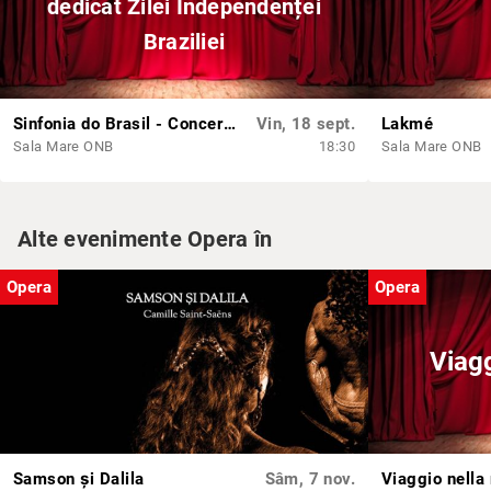
dedicat Zilei Independenței
Braziliei
Sinfonia do Brasil - Concert dedicat Zilei Independenței Braziliei
Vin, 18 sept.
Lakmé
Sala Mare ONB
18:30
Sala Mare ONB
Alte evenimente Opera în
Opera
Opera
Viagg
Samson și Dalila
Sâm, 7 nov.
Viaggio nella