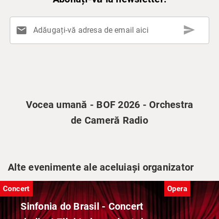
send
mail
Adăugați-vă adresa de email aici
Vocea umană - BOF 2026 - Orchestra
de Cameră Radio
Alte evenimente ale aceluiași organizator
Concert
Opera
Sinfonia do Brasil - Concert