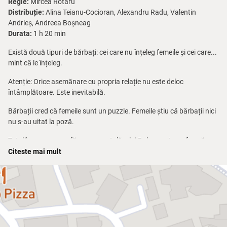
Regie:
Mircea Rotaru
Distribuție:
Alina Teianu-Cocioran, Alexandru Radu, Valentin
Andrieș, Andreea Boșneag
Durata:
1 h 20 min
Există două tipuri de bărbați: cei care nu înțeleg femeile și cei care...
mint că le înțeleg.
Atenție: Orice asemănare cu propria relație nu este deloc
întâmplătoare. Este inevitabilă.
Bărbații cred că femeile sunt un puzzle. Femeile știu că bărbații nici
nu s-au uitat la poză.
Totul începe cu o gafă monumentală a lui Rob, care transformă o
seară obișnuită într-un câmp de luptă și o aruncă pe Betty în pragul
Citeste mai mult
unei crize de nervi.
Intră în scenă echipa de „intervenție”: Greg, fratele lui Rob, care e
gata să ofere cele mai proaste sfaturi posibile la un pahar de bere,
și Cheryl, soția lui, care transformă complicitatea feminină în artă
fină, pentru a-și susține prietena.