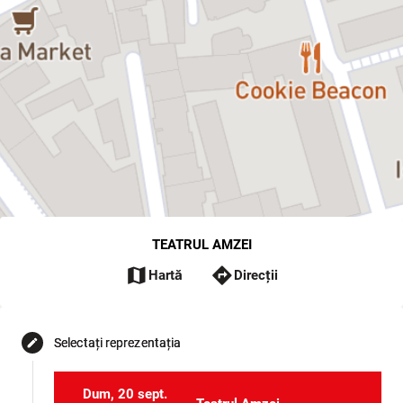
TEATRUL AMZEI
map
directions
Hartă
Direcții
Selectați reprezentația
edit
Dum, 20 sept.