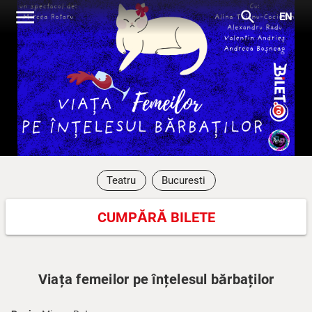
menu
search
EN
Teatru
Bucuresti
CUMPĂRĂ BILETE
Viața femeilor pe înțelesul bărbaților