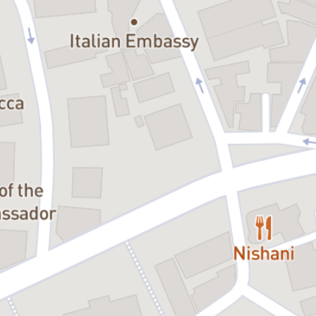
Pe două terase vecine, bărbații reinventează logica, iar femeile
disecă realitatea, înarmate cu un vin rece și o viziune mult mai clară
asupra ei.
Iar când cele două lumi se ciocnesc, rezultatul este o comedie a
erorilor în care toată lumea are dreptate și nimeni nu înțelege de ce.
O comedie despre efortul eroic de a înțelege sexul opus, când de
fapt tot ce trebuie să faci este să taci și să asculți!
Un spectacol pentru femeile care s-au săturat să explice și pentru
bărbații care încă mai speră că există un manual de utilizare.
Se spune că în spatele fiecărui bărbat de succes stă o femeie care
își dă ochii peste cap.
Vino să vezi dacă e adevărat.