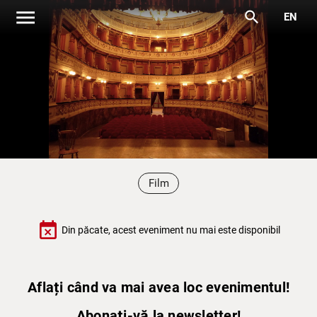
menu
search
EN
Film
event_busy
Din păcate, acest eveniment nu mai este disponibil
Aflați când va mai avea loc evenimentul!
Abonați-vă la newsletter!