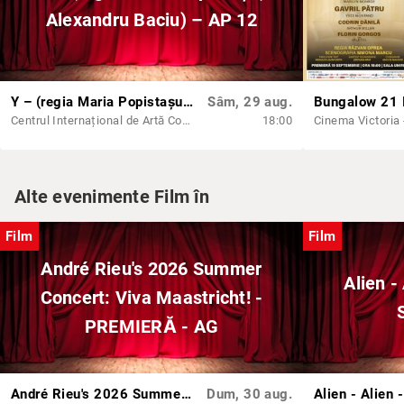
Alexandru Baciu) – AP 12
Y – (regia Maria Popistașu, Alexandru Baciu) – AP 12
Sâm, 29 aug.
Centrul Internațional de Artă Contemporană - Baia Turcească Iași
18:00
Cinema Victoria -
Alte evenimente Film în
Film
Film
André Rieu's 2026 Summer
Alien -
Concert: Viva Maastricht! -
PREMIERĂ - AG
André Rieu's 2026 Summer Concert: Viva Maastricht! - PREMIERĂ - AG
Dum, 30 aug.