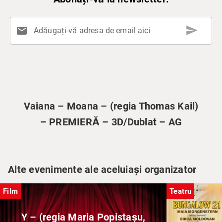
send
mail
Adăugați-vă adresa de email aici
Vaiana – Moana – (regia Thomas Kail)
– PREMIERĂ – 3D/Dublat – AG
Alte evenimente ale aceluiași organizator
Film
Teatru
Y – (regia Maria Popistașu,