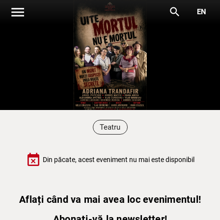
menu
search
EN
Teatru
event_busy
Din păcate, acest eveniment nu mai este disponibil
Aflați când va mai avea loc evenimentul!
Abonați-vă la newsletter!