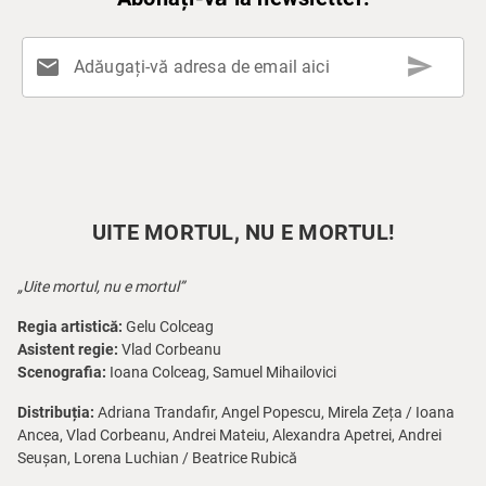
send
mail
Adăugați-vă adresa de email aici
UITE MORTUL, NU E MORTUL!
„Uite mortul, nu e mortul”
Regia artistică:
Gelu Colceag
Asistent regie:
Vlad Corbeanu
Scenografia:
Ioana Colceag, Samuel Mihailovici
Distribuția:
Adriana Trandafir, Angel Popescu, Mirela Zeța / Ioana
Ancea, Vlad Corbeanu, Andrei Mateiu, Alexandra Apetrei, Andrei
Seușan, Lorena Luchian / Beatrice Rubică