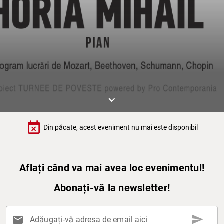
keyboard_arrow_down
event_busy
Din păcate, acest eveniment nu mai este disponibil
Aflați când va mai avea loc evenimentul!
Abonați-vă la newsletter!
send
mail
Adăugați-vă adresa de email aici