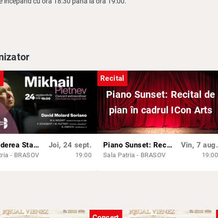
ce începând cu ora 18:30 până la ora 19:00.
ă începerea concertului, vă rugăm respectuos să intrați în sală între părțil
nizator
t
Recital
Piano Sunset: Recital de
pian în cadrul ICon Arts
Deschiderea Stagiunii 149 cu Mikhail Pletnev, David Molard Soriano și orchestra Filarmonicii Brașov
Joi, 24 sept.
Piano Sunset: Recital de pian în cadrul ICon Arts
Vin, 7 aug.
tria - BRASOV
19:00
Sala Patria - BRASOV
19:00
Concert