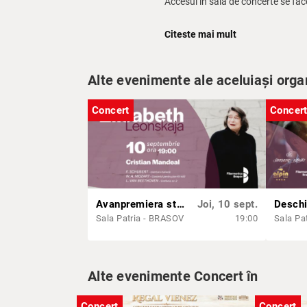
Accesul în sala de concerte se fa
Dacă, din întâmplare, ajungeți dup
Citeste mai mult
Alte evenimente ale aceluiași orga
Concert
Concer
Avanpremiera stagiunii 149: Concert simfonic cu Cristian Mandeal și Elisabeth Leonskaja
Joi, 10 sept.
Sala Patria - BRASOV
19:00
Sala Pa
Alte evenimente Concert în
Concert
Concert