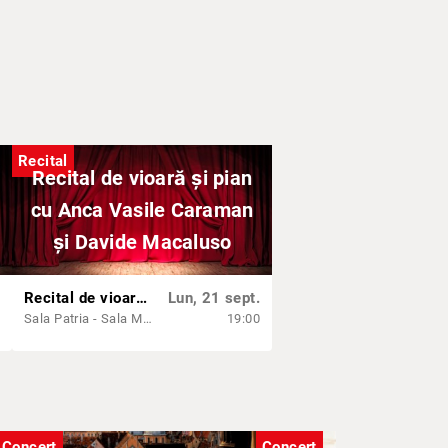
e pieselor sau la aplauze.
Recital
Recital de vioară și pian
cu Anca Vasile Caraman
și Davide Macaluso
Recital de vioară și pian cu Anca Vasile Caraman și Davide Macaluso
Lun, 21 sept.
Sala Patria - Sala Muzicii de Camera
19:00
Concert
Concert