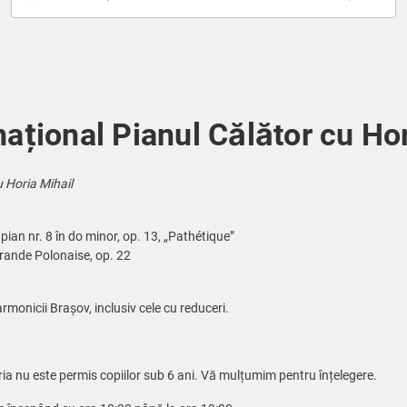
național Pianul Călător cu Hor
u Horia Mihail
ian nr. 8 în do minor, op. 13, „Pathétique”
rande Polonaise, op. 22
larmonicii Brașov, inclusiv cele cu reduceri.
ria nu este permis copiilor sub 6 ani. Vă mulțumim pentru înțelegere.