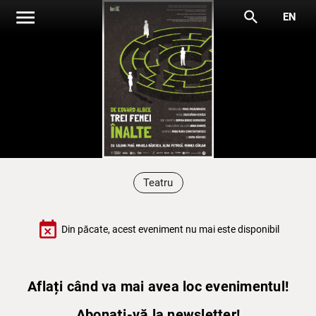
menu
search
EN
Teatru
event_busy
Din păcate, acest eveniment nu mai este disponibil
Aflați când va mai avea loc evenimentul!
Abonați-vă la newsletter!