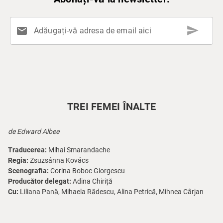
send
mail
Adăugați-vă adresa de email aici
TREI FEMEI ÎNALTE
de Edward Albee
Traducerea:
Mihai Smarandache
Regia:
Zsuzsánna Kovács
Scenografia:
Corina Boboc Giorgescu
Producător delegat:
Adina Chiriță
Cu:
Liliana Pană, Mihaela Rădescu, Alina Petrică, Mihnea Cârjan