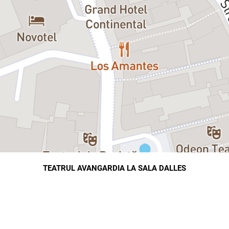
TEATRUL AVANGARDIA LA SALA DALLES
B-dul Nicolae Balcescu 18, Bucuresti
map
directions
Hartă
Direcții