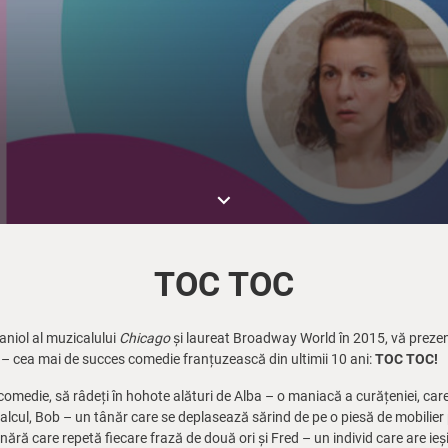
keyboard_arrow_down
TOC TOC
aniol al muzicalului
Chicago
și laureat Broadway World în 2015, vă prezen
– cea mai de succes comedie franțuzească din ultimii 10 ani:
TOC TOC!
x comedie, să râdeți în hohote alături de Alba – o maniacă a curățeniei, ca
alcul, Bob – un tânăr care se deplasează sărind de pe o piesă de mobilier 
 tânără care repetă fiecare frază de două ori și Fred – un individ care are ieși