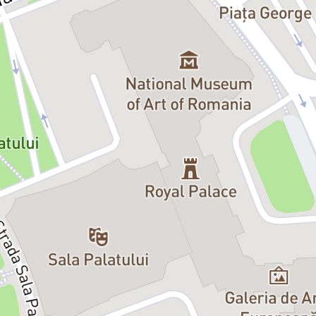
Alba: Monica Ciuta
Lili: Doina Antohi
Asistentul: Dani Burcea
28 iulie
Maria: Andreea Mateiu
Dan: Andrei Duban
Bob: Victor Bucur
Fred: Andrei Mateiu
Alba: Monica Ciuta
Lili: Doina Antohi
Asistentul: Daniel Burcea
https://www.teatrulavangardia.ro