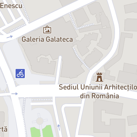
/termeni-conditii-acces-rapsodia/