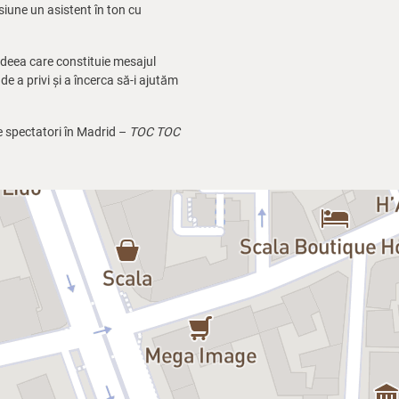
siune un asistent în ton cu
ideea care constituie mesajul
de a privi și a încerca să-i ajutăm
e spectatori în Madrid –
TOC TOC
Brașov, Ploiești, Bistrița,
Avangardia.ro/TocToc/
și pe