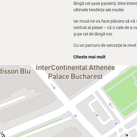
lângă cei șase pacienți, bine inte
ultimele tendințe ale modei.
Iar nouă ne va face plăcere să vă 
central al piesei – că o cale de a 
și pe cei de lângă noi.
Cu un parcurs de senzație la nivel
se joacă cu mare succes și în Româ
Citeste mai mult
Timișoara și Galați.
Mai multe informații despre specta
pagina oficială de Facebook:
www.
Durata:
1 oră și 40 de minute
Distribuția:
25 iunie
Fred: Mihai Gruia Sandu
Dan: Andrei Duban
Bob: Victor Bucur
Maria: Anca Turcașiu