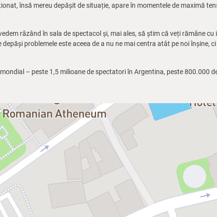
nționat, însă mereu depășit de situație, apare în momentele de maximă ten
vedem râzând în sala de spectacol și, mai ales, să știm că veți rămâne cu 
ne depăși problemele este aceea de a nu ne mai centra atât pe noi înșine, ci 
 mondial – peste 1,5 milioane de spectatori în Argentina, peste 800.000 d
nia, unde în 5 ani a făcut să râdă peste 30.000 de spectatori în București, 
col pot fi consultate pe pagina web oficială a spectacolului,
www.Teatrul
facebook.com/TeatrulAvangardia