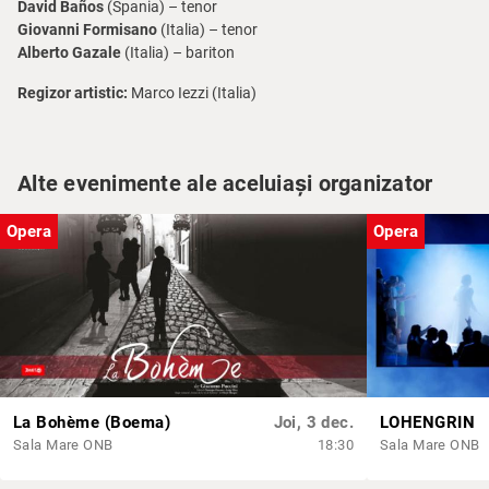
David Baños
(Spania) – tenor
Giovanni Formisano
(Italia) – tenor
Alberto Gazale
(Italia) – bariton
Regizor artistic:
Marco Iezzi (Italia)
Alte evenimente ale aceluiași organizator
Opera
Opera
La Bohème (Boema)
Joi, 3 dec.
LOHENGRIN
Sala Mare ONB
18:30
Sala Mare ONB