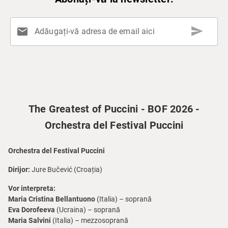
send
mail
Adăugați-vă adresa de email aici
The Greatest of Puccini - BOF 2026 -
Orchestra del Festival Puccini
Orchestra del Festival Puccini
Dirijor:
Jure Bučević (Croația)
Vor interpreta:
Maria Cristina Bellantuono
(Italia) – soprană
Eva Dorofeeva
(Ucraina) – soprană
Maria Salvini
(Italia) – mezzosoprană