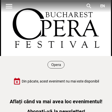
menu
search
EN
Opera
event_busy
Din păcate, acest eveniment nu mai este disponibil
Aflați când va mai avea loc evenimentul!
Abonați-vă la newsletter!