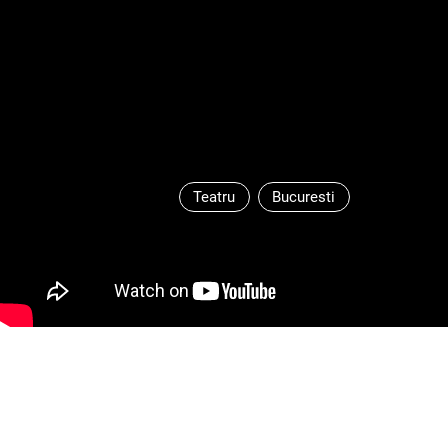
Teatru
Bucuresti
de Eduardo Aldan