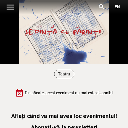
menu
search
EN
Teatru
event_busy
Din păcate, acest eveniment nu mai este disponibil
Aflați când va mai avea loc evenimentul!
Abonați-vă la newsletter!