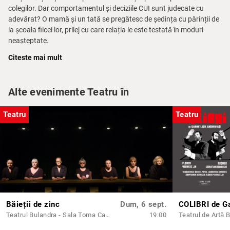
colegilor. Dar comportamentul și deciziile CUI sunt judecate cu
adevărat? O mamă și un tată se pregătesc de ședința cu părinții de
la școala fiicei lor, prilej cu care relația le este testată în moduri
neașteptate.
Citeste mai mult
Intens, pasional și surprinzător,
Ședință cu părinții
este un
spectacol despre căsătorie și parenting în epoca modernă, în care
listele nesfârșite de to-do, așteptările societății, teoriile specialiștilor
Alte evenimente Teatru în
și nevoile proprii se împletesc furtunos până în punctul în care nu
mai știm când și ce pierdem. Din vedere sau chiar din propria viață.
Teatru
Teatru
de Batsheba Doran
Regie:
Laura Ducu
Traducere:
Cristian Ioniță
Scenografia:
Marius A. Stănică și Mădălina Matei
Cu:
Teodora Daiana Păcurar / Tamara Roman și Dan Murzea
Durata:
1 h 30 min
Recomandare:
12+
Băieții de zinc
Dum, 6 sept.
Teatrul Bulandra - Sala Toma Caragiu
19:00
Teatrul de Artă 