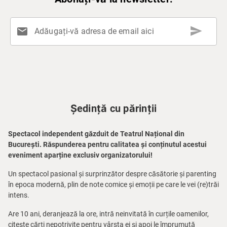
send
mail
Adăugați-vă adresa de email aici
Ședință cu părinții
Spectacol independent găzduit de Teatrul Național din
București. Răspunderea pentru calitatea și conținutul acestui
eveniment aparține exclusiv organizatorului!
Un spectacol pasional și surprinzător despre căsătorie și parenting
în epoca modernă, plin de note comice și emoții pe care le vei (re)trăi
intens.
Are 10 ani, deranjează la ore, intră neinvitată în curțile oamenilor,
citește cărți nepotrivite pentru vârsta ei și apoi le împrumută