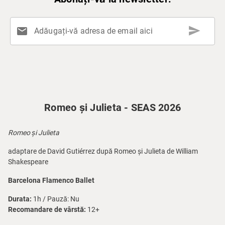
send
mail
Adăugați-vă adresa de email aici
Romeo și Julieta - SEAS 2026
Romeo și Julieta
adaptare de David Gutiérrez după Romeo și Julieta de William
Shakespeare
Barcelona Flamenco Ballet
Durata:
1h / Pauză: Nu
Recomandare de vârstă:
12+