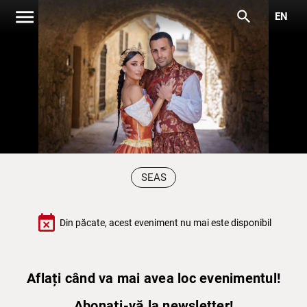
menu
search
EN
SEAS
event_busy
Din păcate, acest eveniment nu mai este disponibil
Aflați când va mai avea loc evenimentul!
Abonați-vă la newsletter!