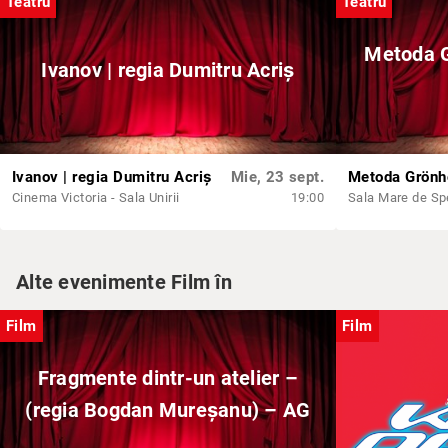
Teatru
Teatru
Metoda G
Ivanov | regia Dumitru Acriș
Ivanov | regia Dumitru Acriș
Mie, 23 sept.
Cinema Victoria - Sala Unirii
19:00
Alte evenimente Film în
Film
Film
Fragmente dintr-un atelier –
(regia Bogdan Mureșanu) – AG