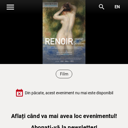
menu
search
EN
Film
event_busy
Din păcate, acest eveniment nu mai este disponibil
Aflați când va mai avea loc evenimentul!
Abonați-vă la newsletter!