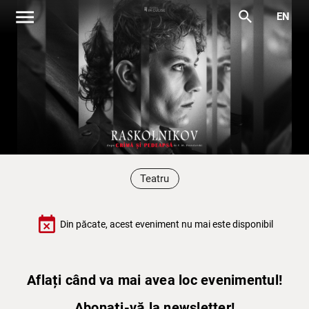
menu
search
EN
Teatru
event_busy
Din păcate, acest eveniment nu mai este disponibil
Aflați când va mai avea loc evenimentul!
Abonați-vă la newsletter!