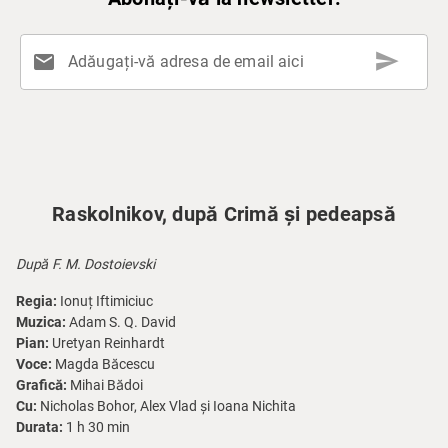
send
mail
Adăugați-vă adresa de email aici
Raskolnikov, după Crimă și pedeapsă
După F. M. Dostoievski
Regia:
Ionuț Iftimiciuc
Muzica:
Adam S. Q. David
Pian:
Uretyan Reinhardt
Voce:
Magda Băcescu
Grafică:
Mihai Bădoi
Cu:
Nicholas Bohor, Alex Vlad și Ioana Nichita
Durata:
1 h 30 min