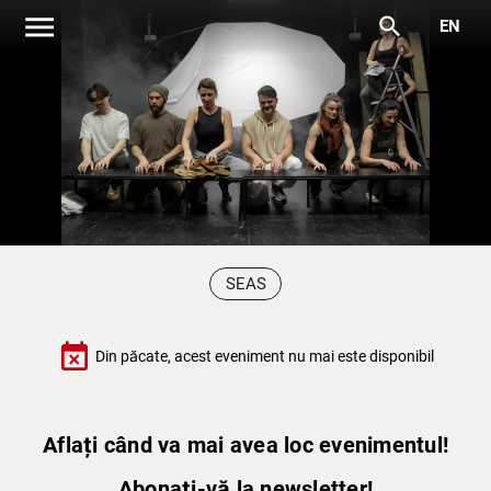
menu
search
EN
SEAS
event_busy
Din păcate, acest eveniment nu mai este disponibil
Aflați când va mai avea loc evenimentul!
Abonați-vă la newsletter!