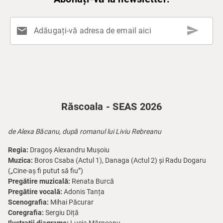
send
mail
Adăugați-vă adresa de email aici
Răscoala - SEAS 2026
de Alexa Băcanu, după romanul lui Liviu Rebreanu
Regia:
Dragoș Alexandru Mușoiu
Muzica:
Boros Csaba (Actul 1), Danaga (Actul 2) și Radu Dogaru
(„Cine-aș fi putut să fiu”)
Pregătire muzicală:
Renata Burcă
Pregătire vocală:
Adonis Tanța
Scenografia:
Mihai Păcurar
Coregrafia:
Sergiu Diță