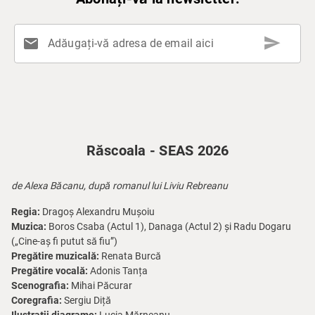
send
mail
Adăugați-vă adresa de email aici
Răscoala - SEAS 2026
de Alexa Băcanu, după romanul lui Liviu Rebreanu
Regia:
Dragoș Alexandru Mușoiu
Muzica:
Boros Csaba (Actul 1), Danaga (Actul 2) și Radu Dogaru
(„Cine-aș fi putut să fiu”)
Pregătire muzicală:
Renata Burcă
Pregătire vocală:
Adonis Tanța
Scenografia:
Mihai Păcurar
Coregrafia:
Sergiu Diță