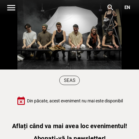
menu
search
EN
SEAS
event_busy
Din păcate, acest eveniment nu mai este disponibil
Aflați când va mai avea loc evenimentul!
Abonați-vă la newsletter!