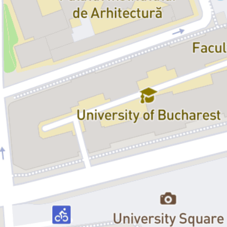
personaj în spumoasa comedie
Răpire
, scrisă de Fran Nortes. Iar
noi, la finalul spectacolului, nu avem de ales decât să râdem, să ne
bucurăm, să acceptăm cine suntem și să avem încredere că totul va
fi bine.