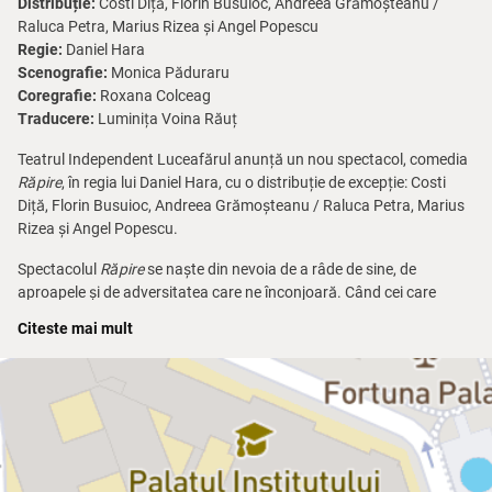
Distribuție:
Costi Diță, Florin Busuioc, Andreea Grămoșteanu /
Raluca Petra, Marius Rizea și Angel Popescu
Regie:
Daniel Hara
Scenografie:
Monica Păduraru
Coregrafie:
Roxana Colceag
Traducere:
Luminița Voina Răuț
Teatrul Independent Luceafărul anunță un nou spectacol, comedia
Răpire
, în regia lui Daniel Hara, cu o distribuție de excepție: Costi
Diță, Florin Busuioc, Andreea Grămoșteanu / Raluca Petra, Marius
Rizea și Angel Popescu.
Spectacolul
Răpire
se naște din nevoia de a râde de sine, de
aproapele și de adversitatea care ne înconjoară. Când cei care
trebuie să aibă grijă de bunăstarea noastră ne fură și ne ignoră, nu
Citeste mai mult
mai rămâne nimic de făcut decât să luăm măsuri în acest sens.
Paco, protagonistul nostru, în încercarea disperată de a-și salva
locul de muncă și pentru a evita să-și piardă casa, hotărăște să ia
măsuri extreme, devenind astfel un justițiar, ca Charles Bronson, ca
Batman… Dar Paco nu este nici Charles Bronson, nici Batman, Paco
este doar Paco… un măcelar din piața Latină… este doar un