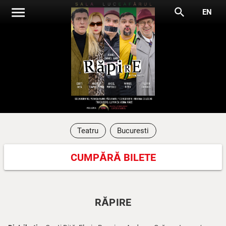
menu
search
EN
Teatru
Bucuresti
CUMPĂRĂ BILETE
RĂPIRE