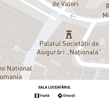
SALA LUCEAFĂRUL
map
directions
Hartă
Direcții