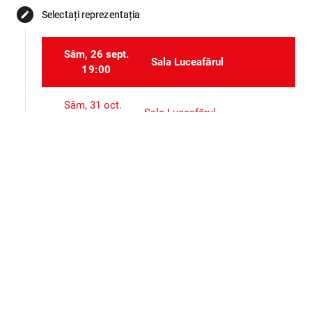
Selectați reprezentația
edit
Sâm, 26 sept.
Sala Luceafărul
19:00
Sâm, 31 oct.
Sala Luceafărul
19:00
Sâm, 28 nov.
Sala Luceafărul
19:00
Selectați locurile
event_seat
Alte evenimente ale aceluiași organizator