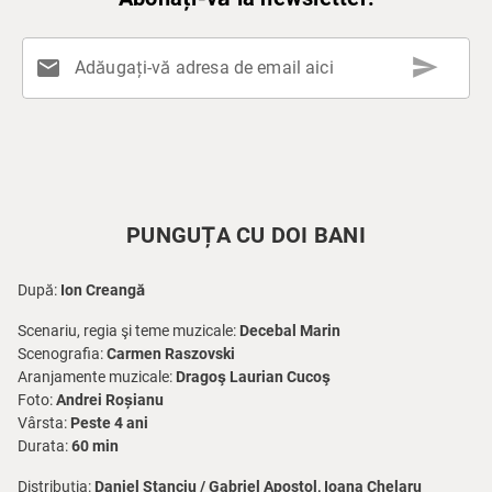
send
mail
Adăugați-vă adresa de email aici
PUNGUȚA CU DOI BANI
După:
Ion Creangă
Scenariu, regia şi teme muzicale:
Decebal Marin
Scenografia:
Carmen Raszovski
Aranjamente muzicale:
Dragoş Laurian Cucoş
Foto:
Andrei Roșianu
Vârsta:
Peste 4 ani
Durata:
60 min
Distribuția:
Daniel Stanciu / Gabriel Apostol, Ioana Chelaru