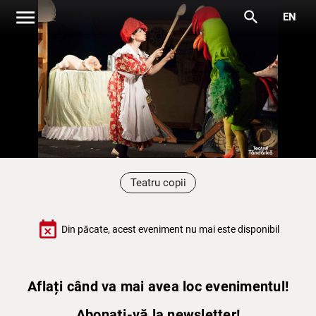
menu
search
EN
Teatru copii
event_busy
Din păcate, acest eveniment nu mai este disponibil
Aflați când va mai avea loc evenimentul!
Abonați-vă la newsletter!