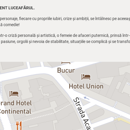
DENT LUCEAFĂRUL.
rsonaje, fiecare cu propriile iubiri, crize și ambiții, se întâlnesc pe ace
ltă comedie!
într-o criză personală și artistică, o femeie de afaceri puternică, prinsă într-
re pasiune, orgolii și nevoia de stabilitate, situațiile se complică și se tran
spumoasă, cu dialoguri pline de ironie și situații savuroase, condimentată
 acea nevoie de confort financiar pe care cu toții ni-l dorim.
 să reflectezi și, mai ales, să vrei să-l revezi!
ea Rusu • Emilia Popescu • Anca Dumitra / Anca Bianca Popescu