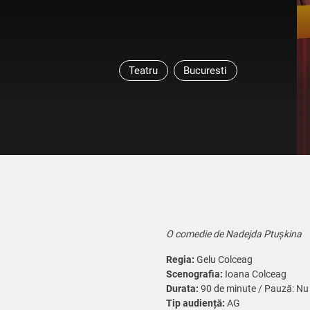
Teatru
Bucuresti
O comedie de Nadejda Ptușkina
Regia:
Gelu Colceag
Scenografia:
Ioana Colceag
Durata:
90 de minute / Pauză: Nu
Tip audiență:
AG