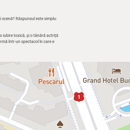
eași scenă? Răspunsul este simplu:
o iubire toxică, și o tânără actriță
sformă într-un spectacol în care e
 cu dragoste, pasiune, crize