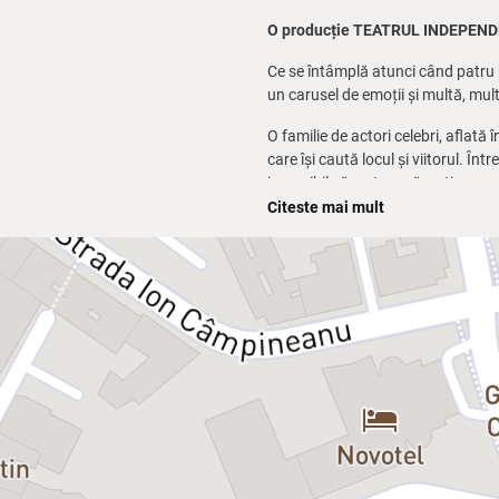
O producție TEATRUL INDEPEN
Ce se întâmplă atunci când patru pe
un carusel de emoții și multă, mu
O familie de actori celebri, aflată 
care își caută locul și viitorul. Înt
imposibil să nu te regăsești.
Citeste mai mult
„Plătesc în avans”
este o comedie 
existențiale și artistice, dar și cu
Un spectacol care te va face să râzi,
Distribuție:
Carmen Tănase • Mirc