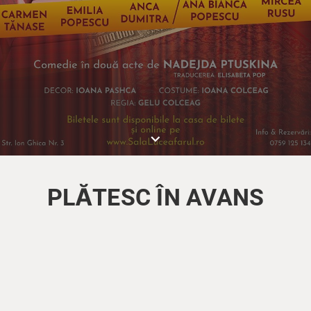
keyboard_arrow_down
PLĂTESC ÎN AVANS