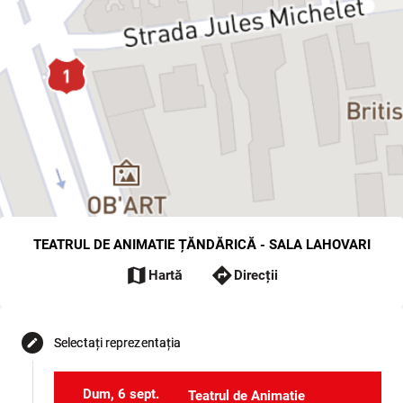
TEATRUL DE ANIMATIE ȚĂNDĂRICĂ - SALA LAHOVARI
map
directions
Hartă
Direcții
Selectați reprezentația
edit
Dum, 6 sept.
Teatrul de Animatie