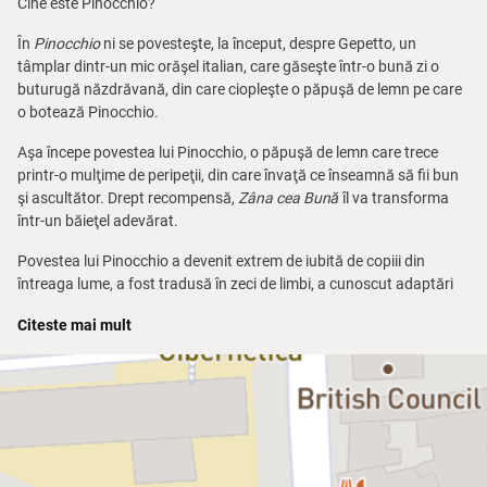
Cine este Pinocchio?
În
Pinocchio
ni se povesteşte, la început, despre Gepetto, un
tâmplar dintr-un mic orăşel italian, care găseşte într-o bună zi o
buturugă năzdrăvană, din care ciopleşte o păpuşă de lemn pe care
o botează Pinocchio.
Aşa începe povestea lui Pinocchio, o păpuşă de lemn care trece
printr-o mulţime de peripeţii, din care învaţă ce înseamnă să fii bun
şi ascultător. Drept recompensă,
Zâna cea Bună
îl va transforma
într-un băieţel adevărat.
Povestea lui Pinocchio a devenit extrem de iubită de copiii din
întreaga lume, a fost tradusă în zeci de limbi, a cunoscut adaptări
făcute de scriitori celebri, cum ar fi Alexei Tolstoi, şi numeroase
Citeste mai mult
ecranizări, mai ales de desene animate.
În această nouă versiune, animaţia digitală ocupă un loc important,
împletindu-se cu jocul la vedere al actorilor, cu păpuşile mari, cu
măştile şi costumele extrem de sugestive. Fiecare personaj
important are un fragment muzical descriptiv.