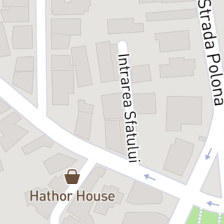
multipremiatul regizor și dramaturg britanic Robert Icke, într-o
versiune proaspătă și modernă, care păstrează temele esențiale:
cunoașterea de sine, adevăr, vină, destin, liber arbitru și aroganța
de a crede că știm tot și de a promite ce nu știm. Toate acestea sunt
aduse în contextul oamenilor de azi, care se cred noii zei ai secolului
XXI.
În spectacolul regizat de Andrei Șerban, după adaptarea lui Icke,
Oedip este un politician cu ambiții de putere, care așteaptă
rezultatele alegerilor, decisive pentru cariera și familia lui. Dar și
pentru țară, de votul crucial atârnând soarta unei întregi națiuni.
Însă, prin tensiunea iscată de drame de familie, scandaluri
mediatice și măști care cad, presiunea crește și emoțiile se
amplifică.
Spectacolul se derulează într-un ritm amețitor, cu viteza unui
accident care stă să se întâmple, cu intrigi, strategii și răsturnări de
situație, care țin toată lumea în suspans de la un capăt la altul.
Cea mai mare enigmă de dezlegat rămâne cea veche de milenii:
oare ne-am născut inocenți sau vinovați? Cine suntem cu
adevărat? În ce măsură înțelegem și acceptăm destinul?