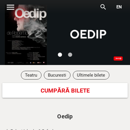
menu
search
EN
lens
lens
Teatru
Bucuresti
Ultimele bilete
CUMPĂRĂ BILETE
Oedip