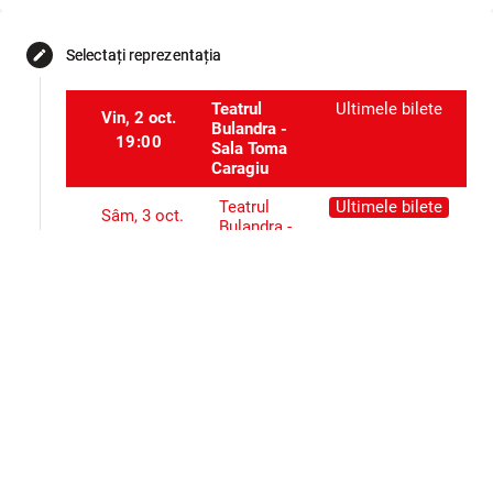
Selectați reprezentația
edit
Teatrul
Ultimele bilete
Vin, 2 oct.
Bulandra -
19:00
Sala Toma
Caragiu
Teatrul
Ultimele bilete
Sâm, 3 oct.
Bulandra -
19:00
Sala Toma
Caragiu
Teatrul
Ultimele bilete
Dum, 4 oct.
Bulandra -
12:00
Sala Toma
Caragiu
Selectați locurile
event_seat