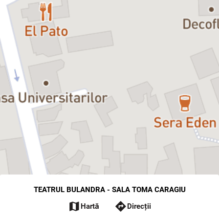
TEATRUL BULANDRA - SALA TOMA CARAGIU
map
directions
Hartă
Direcții