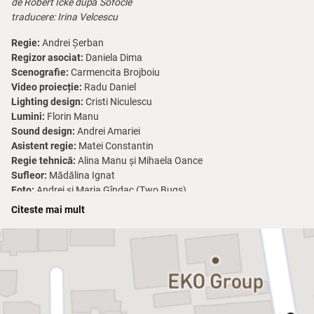
de Robert Icke după Sofocle
traducere: Irina Velcescu
Regie:
Andrei Șerban
Regizor asociat:
Daniela Dima
Scenografie:
Carmencita Brojboiu
Video proiecție:
Radu Daniel
Lighting design:
Cristi Niculescu
Lumini:
Florin Manu
Sound design:
Andrei Amariei
Asistent regie:
Matei Constantin
Regie tehnică:
Alina Manu și Mihaela Oance
Sufleor:
Mădălina Ignat
Foto:
Andrei și Maria Gîndac (Two Bugs)
Citeste mai mult
Spectacolul se adresează publicului cu vârsta de peste 16 ani.
Spectacolul conține scene cu conotație sexuală și limbaj
licențios.
Andrei Șerban revine la Bulandra cu tulburătorul spectacol
Oedip
, o
montare a vremurilor noastre, în care miturile antice se transformă
în breaking news. Tragedia lui Sofocle este curajos reinterpretată de