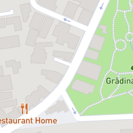
Mai presus de orice, acest
Oedip
e o mare și imposibilă poveste de
dragoste.
Distribuție:
Vlad Zamfirescu (Oedip)
Cerasela Iosifescu (Iocasta)
Andi Vasluianu (Creon)
Manuela Ciucur (Merope)
Ana Ioana Macaria (Tiresias)
Adrian Ciobanu (Corin)
Lucian Ifrim (Șoferul)
Andrada Corlat / Ilinca Neacșu / Teodora Crișan (Antigona / Lycas)
Matei Constantin / Tiberius Zavelea (Eteocle)
Radu Ștefan Bănică / Eduard Chimac (Polinike)