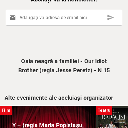
send
mail
Adăugați-vă adresa de email aici
Oaia neagră a familiei - Our Idiot
Brother (regia Jesse Peretz) - N 15
Alte evenimente ale aceluiași organizator
Film
Teatru
Y – (regia Maria Popistașu,