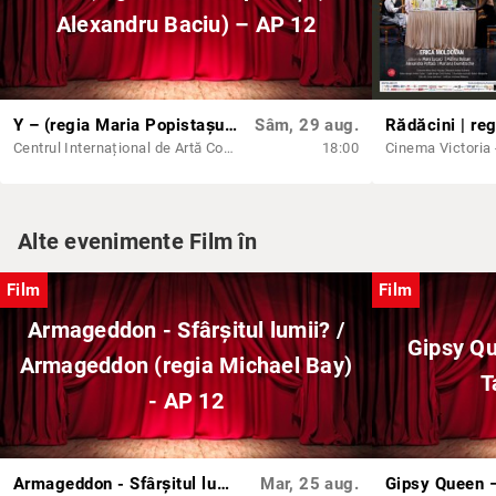
Alexandru Baciu) – AP 12
Y – (regia Maria Popistașu, Alexandru Baciu) – AP 12
Sâm, 29 aug.
Centrul Internațional de Artă Contemporană - Baia Turcească Iași
18:00
Cinema Victoria -
Alte evenimente Film în
Film
Film
Armageddon - Sfârșitul lumii? /
Gipsy Qu
Armageddon (regia Michael Bay)
T
- AP 12
Armageddon - Sfârșitul lumii? / Armageddon (regia Michael Bay) - AP 12
Mar, 25 aug.