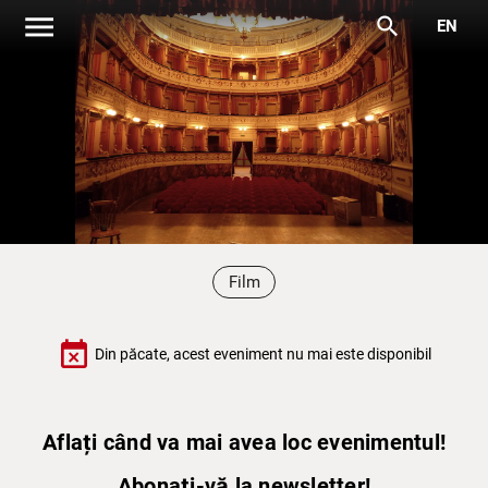
menu
search
EN
Film
event_busy
Din păcate, acest eveniment nu mai este disponibil
Aflați când va mai avea loc evenimentul!
Abonați-vă la newsletter!