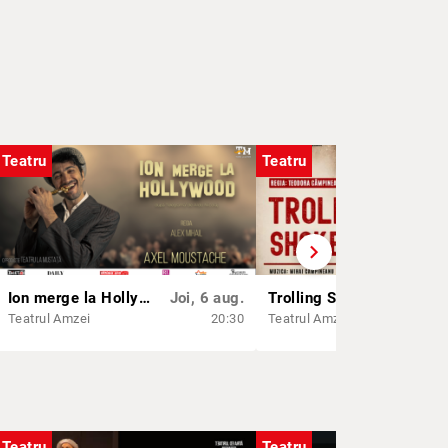
Teatru
Teatru
chevron_right
Ion merge la Hollywood
Joi, 6 aug.
Trolling Shakespeare - Avanpremieră
Vin,
Teatrul Amzei
20:30
Teatrul Amzei
Teatru
Teatru