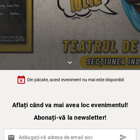
keyboard_arrow_down
event_busy
Din păcate, acest eveniment nu mai este disponibil
Aflați când va mai avea loc evenimentul!
Abonați-vă la newsletter!
send
mail
Adăugați-vă adresa de email aici