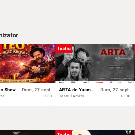
rovici
nizator
Teatru
IVA
e
ic Show
Dum, 27 sept.
ARTA de Yasmina Reza
Dum, 27 sept.
zei
11:30
Teatrul Amzei
18:00
Teatru