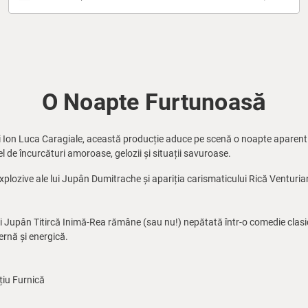
O Noapte Furtunoasă
i Ion Luca Caragiale, această producție aduce pe scenă o noapte aparent l
l de încurcături amoroase, gelozii și situații savuroase.
xplozive ale lui Jupân Dumitrache și apariția carismaticului Rică Venturi
 Jupân Titircă Inimă-Rea rămâne (sau nu!) nepătată într-o comedie clasic
rnă și energică.
iu Furnică