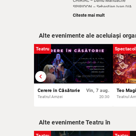
CHIRIAC – David Mandache
SPIRIDON – Sebastian Ivan IVA
RICĂ VENTURIANO – Șerban Laza
Citeste mai mult
VETA – Andreea Gîrbea
ZIȚA – Georgiana Ionescu
Alte evenimente ale aceluiași orga
REGIA: Marius Gîlea și Vlad Galer
SCENOGRAFIA: Mara Bădică
Teatru
Spectacol
EDITARE SUNET: Sebastian Ivan 
AFIȘ: Erich Andrei
O producție UNATC I. L. Caragial
chevron_left
Durată spectacol: 1:30h
Vârstă Recomandată - 14+
Cerere în Căsătorie
Vin, 7 aug.
Teo Mag
Teatrul Amzei
20:30
Teatrul Am
Alte evenimente Teatru în
Teatru
Teatru