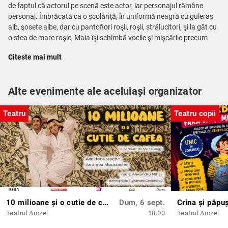
de faptul că actorul pe scenă este actor, iar personajul rămâne
personaj. Îmbrăcată ca o şcolăriţă, în uniformă neagră cu guleraş
alb, şosete albe, dar cu pantofiori roşii, roşii, strălucitori, şi la gât cu
o stea de mare roşie, Maia îşi schimbă vocile şi mişcările precum
vârstele. E şi mama sau tata sau profesoara, dar e şi copila sau
Citeste mai mult
adolescenta. E cumva Maia pe care o ştim: căreia îi place să cânte,
să danseze, să se manifeste într-o deplinătate excesivă uneori, și
totuși alta, pentru că acolo este trăire și retrăire.”
Alte evenimente ale aceluiași organizator
Teatru
Teatru copii
Cristina Smadea, Liternet – Emoție și trăire maximă cu Maia
Morgenstern
“Se vorbește cu dor și recunoștință despre părinți, modele de viață,
amândoi absolvenți de matematică, risipiți și sfârtecați de tăvălugul
istoriei, niciodată îngenuncheați. Momentele din copilărie, din
adolescență se întrepătrund cu dramele familiei extinse, de dinainte
și de după 1944. Subiectele dureroase ale istoriei, Holocaustul,
deportările în Siberia, epurările staliniste, lagărul comunist cu față
10 milioane și o cutie de cafea
Dum, 6 sept.
Crina și păpuș
umană străpung destinul personal, realitatea istorică devine emoție
Teatrul Amzei
18:00
Teatrul Amzei
prin puterea evocării, croindu-și drumul spre neuitare. Fărâme din