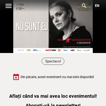
menu
search
EN
Spectacol
event_busy
Din păcate, acest eveniment nu mai este disponibil
Aflați când va mai avea loc evenimentul!
Abonați-vă la newsletter!