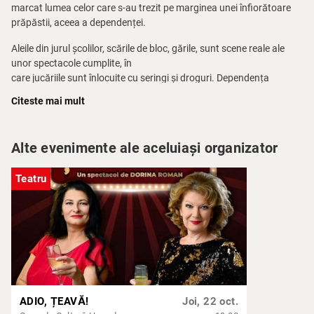
marcat lumea celor care s-au trezit pe marginea unei înfiorătoare
prăpăstii, aceea a dependenței.
Aleile din jurul școlilor, scările de bloc, gările, sunt scene reale ale
unor spectacole cumplite, în
care jucăriile sunt înlocuite cu seringi și droguri. Dependența
distruge tot. Mama Christianei și,
Citeste mai mult
odată cu ea mii de părinți, află ce se întămplă în sufletul și viața
copilului devenit dependent. Mii
de copii și tineri, odată cu Christiane, devin conștienți de coșmarul
Alte evenimente ale aceluiași organizator
părinților lor. Un one woman
show despre iubire, adicție și vindecare, o dramatizare semnată
Teatru
Maria LELEA, care este și
protagonista spectacolului. Un act artistic realizat sub îndrumarea
Claudiei DOMNICAR și
asistat de Mariana CĂMĂRĂȘAN, spectacol dedicat celor care
cunosc valoarea speranței de a
ieși la lumină din întuneric.
NOI, COPIII CU ARIPI
ADIO, ȚEAVĂ!
Joi, 22 oct.
după romanul autobiografic al CHRISTIANEI F: NOI, COPIII DIN