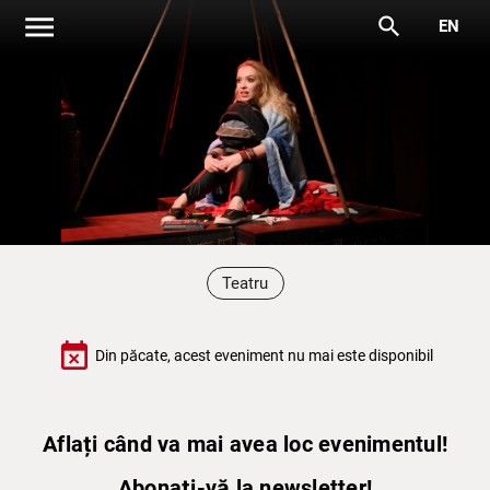
menu
search
EN
Teatru
event_busy
Din păcate, acest eveniment nu mai este disponibil
Aflați când va mai avea loc evenimentul!
Abonați-vă la newsletter!