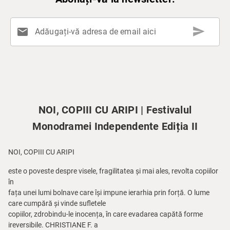
send
mail
Adăugați-vă adresa de email aici
NOI, COPIII CU ARIPI | Festivalul
Monodramei Independente Ediția II
NOI, COPIII CU ARIPI
este o poveste despre visele, fragilitatea și mai ales, revolta copiilor
în
fața unei lumi bolnave care își impune ierarhia prin forță. O lume
care cumpără și vinde sufletele
copiilor, zdrobindu-le inocența, în care evadarea capătă forme
ireversibile. CHRISTIANE F. a