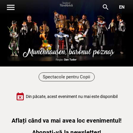
menu
search
EN
Spectacole pentru Copii
event_busy
Din păcate, acest eveniment nu mai este disponibil
Aflați când va mai avea loc evenimentul!
Abonați-vă la newsletter!