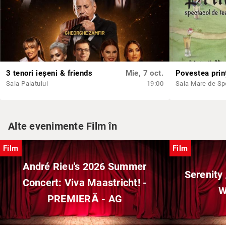
3 tenori ieșeni & friends
Mie, 7 oct.
Sala Palatului
19:00
Alte evenimente Film în
Film
Film
André Rieu's 2026 Summer
Serenity 
Concert: Viva Maastricht! -
W
PREMIERĂ - AG