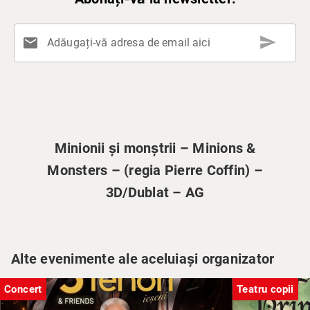
send
mail
Adăugați-vă adresa de email aici
Minionii și monștrii – Minions &
Monsters – (regia Pierre Coffin) –
3D/Dublat – AG
Alte evenimente ale aceluiași organizator
Concert
Teatru copii