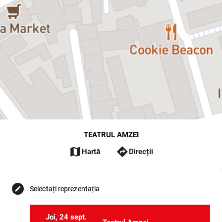
TEATRUL AMZEI
map
directions
Hartă
Direcții
Selectați reprezentația
edit
Joi, 24 sept.