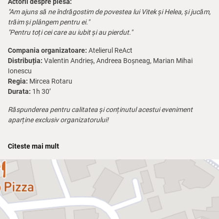
Actorii despre piesă:
"Am ajuns să ne îndrăgostim de povestea lui Vitek și Helea, și jucăm,
trăim și plângem pentru ei."
"Pentru toți cei care au iubit și au pierdut."
Compania organizatoare:
Atelierul ReAct
Distribuția:
Valentin Andrieș, Andreea Boșneag, Marian Mihai
Ionescu
Regia:
Mircea Rotaru
Durata:
1h 30’
Răspunderea pentru calitatea și conținutul acestui eveniment
aparține exclusiv organizatorului!
„Melodie Varșoviană”
este o poveste de dragoste care ne arată că
Citeste mai mult
iubirea poate transcende destinul și că tragedia umanității vine din
inabilitatea de a evada din ruine.
Iubirea începe să înflorească pe terenul ostil al Uniunii Sovietice,
când destinul îi aduce împreună pe Viktor, un tânăr rus student la
viticultură, și pe Helena, o fată din Polonia care studiază la
Conservator. Doi tineri care au trăit războiul pe fronturi separate se
întâlnesc la un concert în iarna anului 1946, la Moscova. Se iubesc