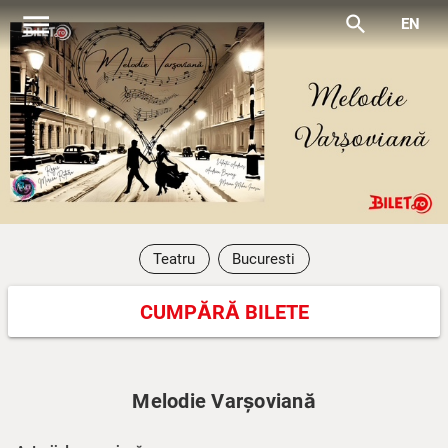
menu
search
EN
Teatru
Bucuresti
CUMPĂRĂ BILETE
Melodie Varșoviană