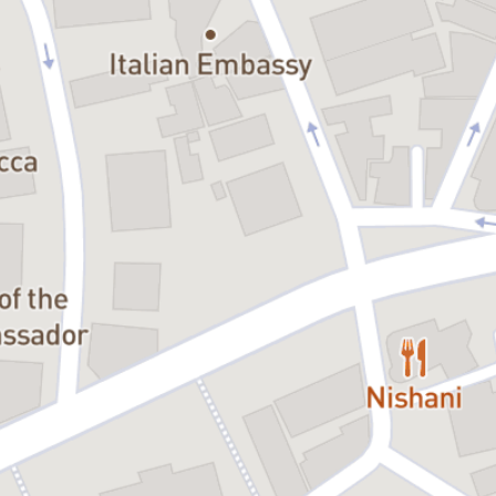
jucăuș, temător, cu dor, umor și fără limite.
Dar în imperiul brutal controlat de Stalin, iubirea lor pur și simplu nu
are voie să existe. Pe 15 februarie 1947, Rusia interzice căsătoriile
cu străinii. Relația lor este distrusă de ceva ce nu pot controla, și cei
doi sunt nevoiți să aleagă:
dragoste sau datorie?
Timpul își reia cursul implacabil, fiecare cu viața lui, fiecare pe
drumul său. Ca și vinul, dragostea lor este pusă la învechit, căci
buchetul i-l dă timpul. Până când, după zece ani, destinul îi aduce
din nou împreună pentru o ultimă întâlnire.
Povestea atemporală a lui Leonid Zorin despre fragilitatea și forța
iubirii într-un tărâm lipsit de iubire este o revărsare de frustrare,
speranță și amintiri. Caracterizată prin realismul psihologic
asemănător lui Cehov, această dramă, încă actuală, ne arată cum
războiul și urmările sale pot afecta până și viața a doi tineri a căror
unică greșeală a fost că s-au născut în țări diferite.