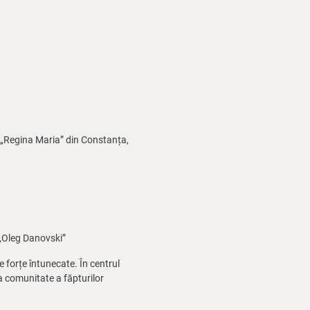
te „Regina Maria” din Constanța,
 „Oleg Danovski”
de forțe întunecate. În centrul
ga comunitate a făpturilor