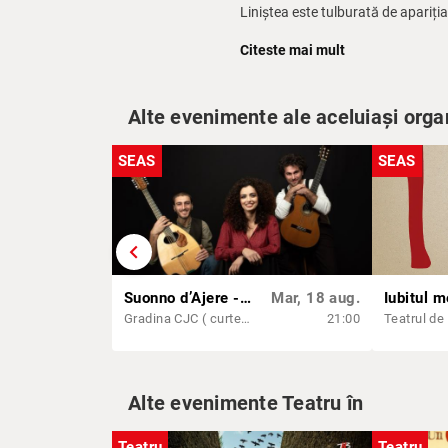
Liniștea este tulburată de apariția
tensiune și dezechilibru. Întâlniri
Citeste mai mult
prin dansuri contrastante, de la del
Spectacolul îmbină expresivitatea 
spectatorul să descopere, pas cu
Alte evenimente ale aceluiași orga
SEAS
SEAS
chevron_left
Suonno d’Ajere - SEAS 2026
Mar, 18 aug.
Gradina CJC ( curtea interioara a Consiliului Județean Constanta)
21:00
Alte evenimente Teatru în
Teatru
Teatru