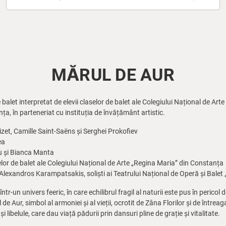
MĂRUL DE AUR
balet interpretat de elevii claselor de balet ale Colegiului Național de Ar
ța, în parteneriat cu instituția de învățământ artistic.
et, Camille Saint-Saëns și Serghei Prokofiev
ea
u și Bianca Manta
elor de balet ale Colegiului Național de Arte „Regina Maria” din Constanța
Alexandros Karampatsakis, soliști ai Teatrului Național de Operă și Balet
r-un univers feeric, în care echilibrul fragil al naturii este pus în pericol 
e Aur, simbol al armoniei și al vieții, ocrotit de Zâna Florilor și de întrea
și libelule, care dau viață pădurii prin dansuri pline de grație și vitalitate.