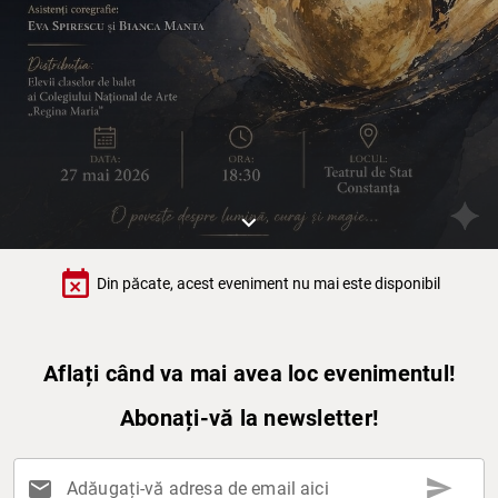
keyboard_arrow_down
event_busy
Din păcate, acest eveniment nu mai este disponibil
Aflați când va mai avea loc evenimentul!
Abonați-vă la newsletter!
send
mail
Adăugați-vă adresa de email aici