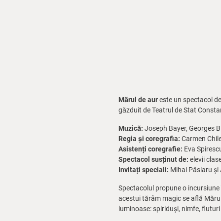
Mărul de aur
este un spectacol de 
găzduit de Teatrul de Stat Constan
Muzică:
Joseph Bayer, Georges Biz
Regia și coregrafia:
Carmen Chil
Asistenți coregrafie:
Eva Spiresc
Spectacol susținut de:
elevii clas
Invitați speciali:
Mihai Pâslaru și 
Spectacolul propune o incursiune înt
acestui tărâm magic se află Mărul d
luminoase: spiriduși, nimfe, fluturi 