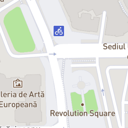
Producător delegat:
Vasea Blohat
Recomandare vârstă:
14+
Durata:
2h 20’ (cu pauză)
Data premierei:
19 septembrie 2024
Distribuția:
Flo, Doamna Bennet, Fitzwilliam Darcy – Camelia Pintilie
Tillie, Charlotte Lucas, Charles Bingley, Domnișoara Bingley – Dana
Marineci
Effie, Elizabeth Bennet – Oana Predescu
Clara, Jane Bennet, George Wickham, Lady Catherine de Bourgh –
Ana Udroiu
Anne, Mary Bennet, Lydia Bennet, Domnul Collins, Doamna
Gardiner – Iulia Samson