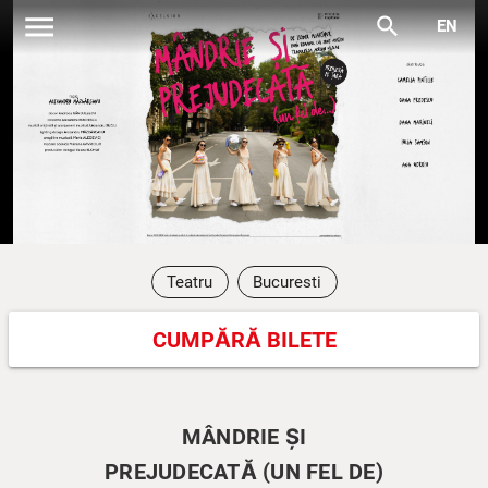
menu
search
EN
Teatru
Bucuresti
CUMPĂRĂ BILETE
MÂNDRIE ȘI
PREJUDECATĂ (UN FEL DE)