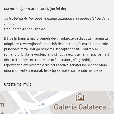
MÂNDRIE ȘI PREJUDECATĂ (un fel de)
de Isobel McArthur după romanul „Mândrie și prejudecată” de Jane
Austen
traducerea Adrian Nicolae
Bărbații, banii și microfoanele devin subiecte de dispută în această
adaptare ireverențioasă, dar plină de afecțiune, în care iubirea este
principala miză. Intriga respectă îndeaproape firul narativ al
romanului lui Jane Austen, iar distribuția exclusiv feminină, formată
din cinci actrițe, interpretează atât servitori, cât și nobili,
repovestind evenimentele din perspectiva servitorilor și dând viață
unor momente memorabile de tip karaoke, cu melodii faimoase.
Regia:
Alexandru Mâzgăreanu
Citeste mai mult
Decor:
Andreea Săndulescu
Costume:
Alexandra Boerescu
Muzica originală și aranjament muzical:
Alexandru Suciu
Lighting design:
Alexandru Mâzgăreanu
Pregătirea muzicală:
Maria Alexievici
Mișcarea scenică:
Mariana Gavriciuc