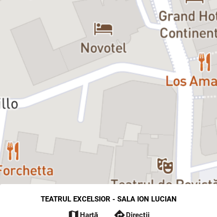
TEATRUL EXCELSIOR - SALA ION LUCIAN
map
directions
Hartă
Direcții