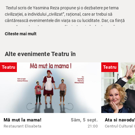
Textul scris de Yasmina Reza propune și o dezbatere pe tema
civilizației, a individului „civilizat”, rațional, care ar trebui să
cântărească evenimentele din viața sa cu luciditate. Dar, ca ființă
umană, acesta este supus greșelii, și, atunci când este pus în
postura de a-și apăra cauza, pare că nu se deosebește cu nimic de
Citeste mai mult
omul necivilizat. Impulsuri, instincte primare, emoții ies la suprafață
și transformă această fațadă perfectă într-una derizorie.
Traducerea:
Ionuț Grama
Alte evenimente Teatru în
Coordonator proiect:
Andreea Grămoșteanu
Consultant scenografie:
Ioana Pashca
Teatru
Teatru
Distribuție:
Veronique Valllon -
Claudia Prec
Michel Valllon -
Andrei Seușan
Annette Reille -
Manuela Hărăbor
Alain Reille -
Marin Grigore
Durata: 1h 35 min
Mă mut la mama!
Sâm, 5 sept.
Restaurant Elisabeta
21:00
Centrul Cultural 
**Nerecomandat persoanelor sub 12 ani.