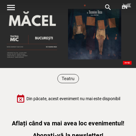
menu
search
EN
Teatru
event_busy
Din păcate, acest eveniment nu mai este disponibil
Aflați când va mai avea loc evenimentul!
Abonați-vă la newsletter!