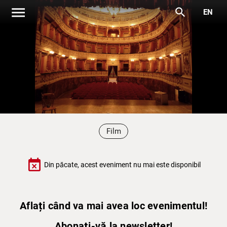
menu
search
EN
Film
event_busy
Din păcate, acest eveniment nu mai este disponibil
Aflați când va mai avea loc evenimentul!
Abonați-vă la newsletter!