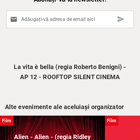
send
mail
Adăugați-vă adresa de email aici
La vita è bella (regia Roberto Benigni) -
AP 12 - ROOFTOP SILENT CINEMA
Alte evenimente ale aceluiași organizator
Film
Film
Alien - Alien - (regia Ridley