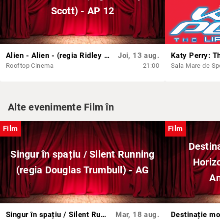
Scott) - AP 12
Alien - Alien - (regia Ridley Scott) - AP 12
Joi, 13 aug.
Rooftop Cinema
21:00
Alte evenimente Film în
Film
Film
Destin
Singur în spațiu / Silent Running
Horiz
(regia Douglas Trumbull) - AG
An
Singur în spațiu / Silent Running (regia Douglas Trumbull) - AG
Mar, 18 aug.