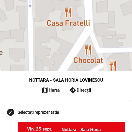
NOTTARA - SALA HORIA LOVINESCU
map
directions
Hartă
Direcții
Selectați reprezentația
edit
Vin, 25 sept.
Nottara - Sala Horia