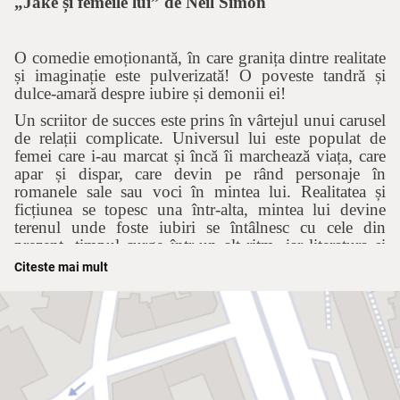
„Jake și femeile lui” de Neil Simon
O comedie emoționantă, în care granița dintre realitate
și imaginație este pulverizată! O poveste tandră și
dulce-amară despre iubire și demonii ei!
Un scriitor de succes este prins în vârtejul unui carusel
de relații complicate. Universul lui este populat de
femei care i-au marcat și încă îi marchează viața, care
apar și dispar, care devin pe rând personaje în
romanele sale sau voci în mintea lui. Realitatea și
ficțiunea se topesc una într-alta, mintea lui devine
terenul unde foste iubiri se întâlnesc cu cele din
prezent, timpul curge într-un alt ritm, iar literatura și
viața reală se amestecă uneori periculos, până la limita
Citeste mai mult
la care se confundă.
Aflat la a doua căsătorie, în pragul unei crize, în
apartamentul lui elegant, Jake este înconjurat de voci
feminine, pe care încearcă să le pună în acord. Soția,
fosta soție, sora, psihoterapeuta, iubita, fiica sunt cu
toate prezente într-o realitate foarte personală și fiecare
își cere dreptul la existență!