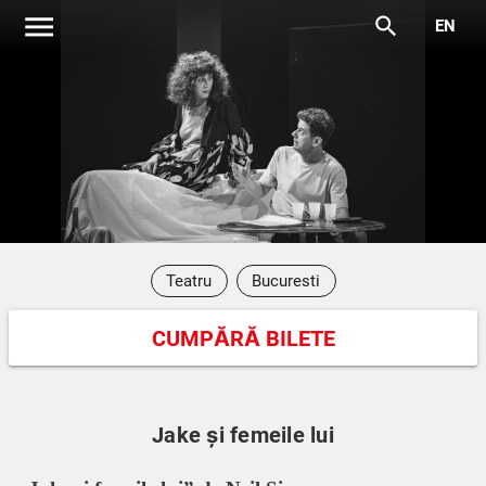
menu
search
EN
Teatru
Bucuresti
CUMPĂRĂ BILETE
Jake și femeile lui