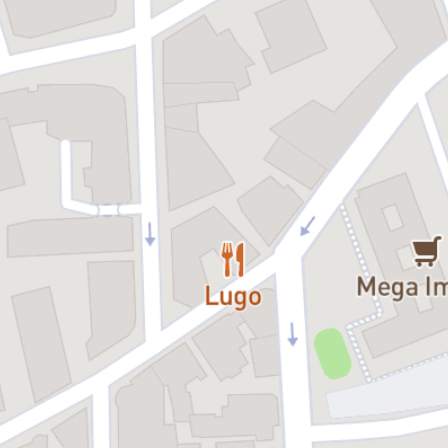
Traducerea: Irina Velcescu
Distribuția:
Jake – Vlad Zamfirescu
Maggie – Diana Roman
Karen – Luminița Erga
Edith – Isabela Neamțu
Molly (la 12 ani): Eva-Maria Pena/ Hati Enache
Molly (la 21 de ani) – Ana Radu
Julie – Irina Ștefan
Sheila – Valentina Gheorghiu / Laura Anghel