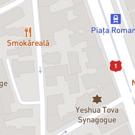
Una dintre cele mai cunoscute piese ale celebrului
scriitor Neil Simon, deținător al unui premiu Pulitzer
și dramaturg de mare succes, jucat pe toate scenele
lumii, „Jake și femeile lui” a avut premiera în 1992, pe
Broadway, iar în 1996 a fost adaptată pentru
televiziune.
Piesa explorează zbuciumul interior al unui scriitor
care se luptă cu propria minte și cu frica de
singurătate, îmbinând umorul savuros cu momente
emoționante. Unde se termină realitatea și unde începe
ficțiunea? Cine câștigă și cine pierde? Unde începe și
unde se sfârșește iubirea? În lumea lui Jake totul este
(im)posibil!
Regia: Vlad Zamfirescu
Decorul: Ștefan Caragiu
Costumele: Maria Ștefănescu
Lighting design: Daniel Klinger