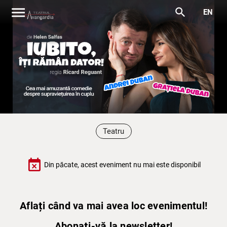
menu
search
EN
Teatru
event_busy
Din păcate, acest eveniment nu mai este disponibil
Aflați când va mai avea loc evenimentul!
Abonați-vă la newsletter!