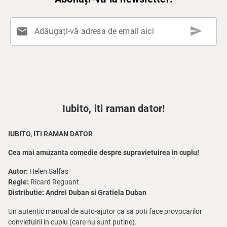
send
mail
Adăugați-vă adresa de email aici
Iubito, iti raman dator!
IUBITO, ITI RAMAN DATOR
Cea mai amuzanta comedie despre supravietuirea in cuplu!
Autor:
Helen Salfas
Regie:
Ricard Reguant
Distributie:
Andrei Duban si Gratiela Duban
Un autentic manual de auto-ajutor ca sa poti face provocarilor
convietuirii in cuplu (care nu sunt putine).