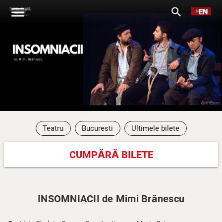
menu
search
EN
Teatru
Bucuresti
Ultimele bilete
CUMPĂRĂ BILETE
INSOMNIACII de Mimi Brănescu