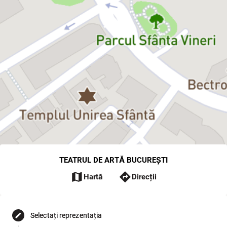
TEATRUL DE ARTĂ BUCUREȘTI
map
directions
Hartă
Direcții
Selectați reprezentația
edit