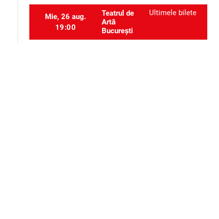
Ultimele bilete
Teatrul de
Mie, 26 aug.
Artă
19:00
București
Ultimele bilete
Teatrul de
Dum, 27 sept.
Artă
19:00
București
Selectați locurile
event_seat
Alte evenimente ale aceluiași organizator
Teatru
Teatru