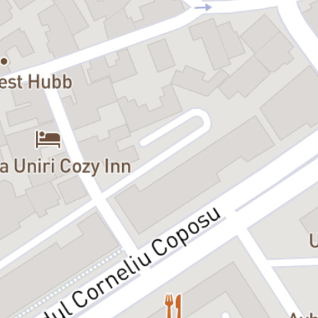
Festivalul Internațional de Teatru „Tragos”, Tulcea, ediția IX, 2011