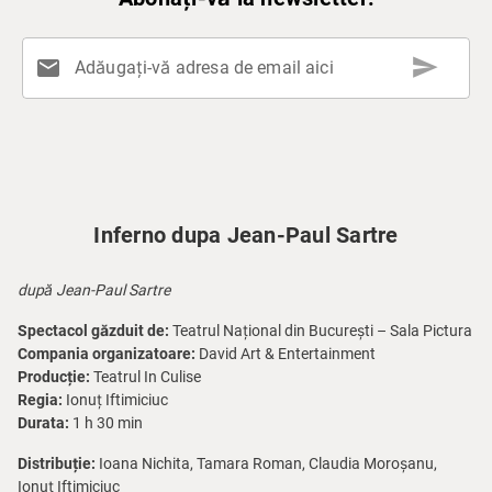
send
mail
Adăugați-vă adresa de email aici
Inferno dupa Jean-Paul Sartre
după Jean-Paul Sartre
Spectacol găzduit de:
Teatrul Național din București – Sala Pictura
Compania organizatoare:
David Art & Entertainment
Producție:
Teatrul In Culise
Regia:
Ionuț Iftimiciuc
Durata:
1 h 30 min
Distribuție:
Ioana Nichita, Tamara Roman, Claudia Moroșanu,
Ionuț Iftimiciuc