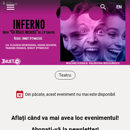
menu
search
EN
Teatru
event_busy
Din păcate, acest eveniment nu mai este disponibil
Aflați când va mai avea loc evenimentul!
Abonați-vă la newsletter!