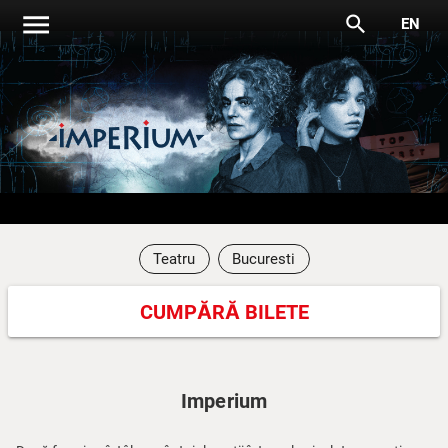
menu
search
EN
Teatru
Bucuresti
CUMPĂRĂ BILETE
Imperium