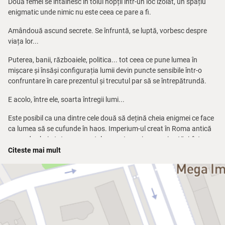
Două femei se întâlnesc în toiul nopții într-un loc izolat, un spațiu
enigmatic unde nimic nu este ceea ce pare a fi.
Amândouă ascund secrete. Se înfruntă, se luptă, vorbesc despre
viața lor...
Puterea, banii, războaiele, politica... tot ceea ce pune lumea în
mișcare și însăși configurația lumii devin puncte sensibile într-o
confruntare în care prezentul și trecutul par să se întrepătrundă.
E acolo, între ele, soarta întregii lumi...
Este posibil ca una dintre cele două să dețină cheia enigmei ce face
ca lumea să se cufunde în haos. Imperium-ul creat în Roma antică
ascunde cheia tuturor secretelor… un Imperiu care și astăzi, într-un
arc peste timp, domină lumea, așa cum a făcut-o odinioară, în
Citeste mai mult
vremurile de demult.
FEMEIA:
Maia Morgenstern
FEMEIA cunoaște mecanismele, dar rămâne tăcută și se ascunde,
enigmatică, în spatele unui văl de jumătăți de adevăr și jumătăți de
minciună. Este o femeie puternică, influentă, inteligentă... și poate