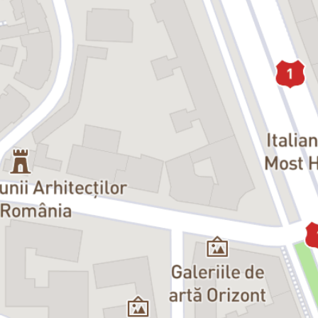
tocmai asta o transformă într-o femeie periculoasă.
EA:
Cabiria Morgenstern
EA este mai tânără și vrea să știe, încearcă să extragă de la FEMEIE
„adevărul” despre tot ce se ascunde în spatele puterii ei.
În ultimă instanță, sunt două personalități care luptă pentru ceva la
fel de volatil sau inconcret precum a cunoaște de ce... De ce suntem
așa cum suntem?... De ce dorința de putere domină lumea?... iar
„Puterea” este ca un exploziv: fie este manevrat cu grijă, fie
explodează.
„Pentru ca să nu se poată abuza de putere, trebuie, ca prin natura
lucrurilor, o putere să oprească altă putere”.
– Montesquieu