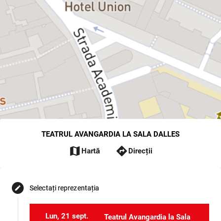
TEATRUL AVANGARDIA LA SALA DALLES
map
directions
Hartă
Direcții
Selectați reprezentația
edit
Lun, 21 sept.
Teatrul Avangardia la Sala