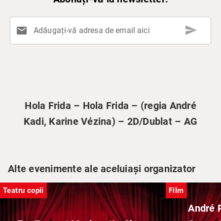
send
mail
Adăugați-vă adresa de email aici
Hola Frida – Hola Frida – (regia André
Kadi, Karine Vézina) – 2D/Dublat – AG
Alte evenimente ale aceluiași organizator
Teatru copii
Film
André 