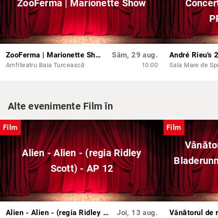
ZooFerma | Marionette Show
Concert
P
ZooFerma | Marionette Show
Sâm, 29 aug.
Amfiteatru Baia Turcească
10:00
Alte evenimente Film în
Film
Film
Vânăto
Alien - Alien - (regia Ridley
Bladerunn
Scott) - AP 12
Alien - Alien - (regia Ridley Scott) - AP 12
Joi, 13 aug.