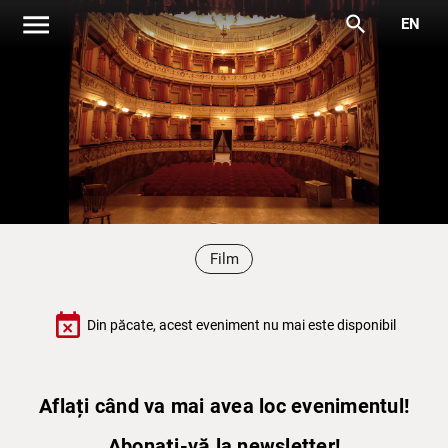
menu
search
EN
Film
event_busy
Din păcate, acest eveniment nu mai este disponibil
Aflați când va mai avea loc evenimentul!
Abonați-vă la newsletter!