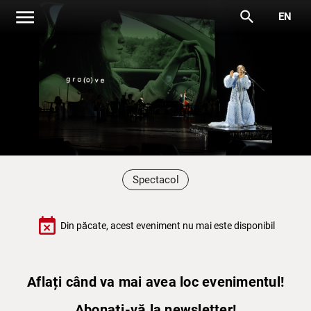
menu
search
EN
Spectacol
event_busy
Din păcate, acest eveniment nu mai este disponibil
Aflați când va mai avea loc evenimentul!
Abonați-vă la newsletter!