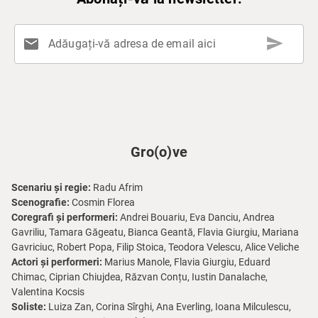
send
mail
Adăugați-vă adresa de email aici
Gro(o)ve
Scenariu și regie:
Radu Afrim
Scenografie:
Cosmin Florea
Coregrafi și performeri:
Andrei Bouariu, Eva Danciu, Andrea
Gavriliu, Tamara Găgeatu, Bianca Geantă, Flavia Giurgiu, Mariana
Gavriciuc, Robert Popa, Filip Stoica, Teodora Velescu, Alice Veliche
Actori și performeri:
Marius Manole, Flavia Giurgiu, Eduard
Chimac, Ciprian Chiujdea, Răzvan Conțu, Iustin Danalache,
Valentina Kocsis
Soliste:
Luiza Zan, Corina Sîrghi, Ana Everling, Ioana Milculescu,