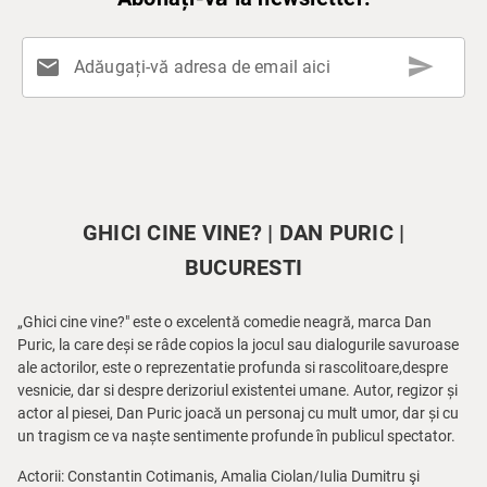
send
mail
Adăugați-vă adresa de email aici
GHICI CINE VINE? | DAN PURIC |
BUCURESTI
„Ghici cine vine?" este o excelentă comedie neagră, marca Dan
Puric, la care deși se râde copios la jocul sau dialogurile savuroase
ale actorilor, este o reprezentatie profunda si rascolitoare,despre
vesnicie, dar si despre derizoriul existentei umane. Autor, regizor și
actor al piesei, Dan Puric joacă un personaj cu mult umor, dar și cu
un tragism ce va naște sentimente profunde în publicul spectator.
Actorii: Constantin Cotimanis, Amalia Ciolan/Iulia Dumitru şi