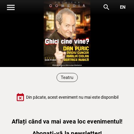
menu
search
EN
Teatru
event_busy
Din păcate, acest eveniment nu mai este disponibil
Aflați când va mai avea loc evenimentul!
Abonați-vă la newsletter!