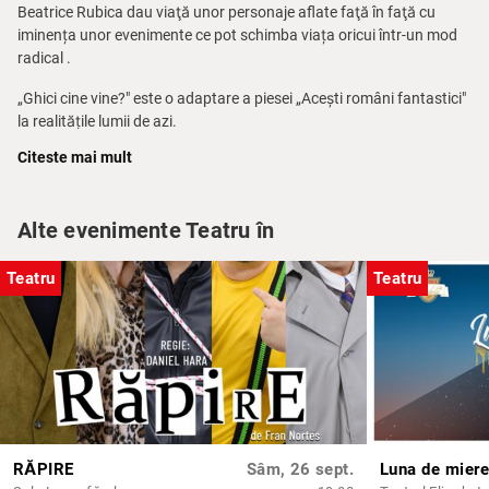
Beatrice Rubica dau viaţă unor personaje aflate faţă în faţă cu
iminența unor evenimente ce pot schimba viața oricui într-un mod
radical .
„Ghici cine vine?" este o adaptare a piesei „Acești români fantastici"
la realitățile lumii de azi.
Citeste mai mult
Vă așteptăm la un spectacol plin de umor, o parabolă despre om și
eternitate.
Alte evenimente Teatru în
Teatru
Teatru
RĂPIRE
Sâm, 26 sept.
Luna de miere