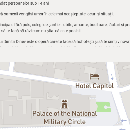
at persoanelor sub 14 ani
oamenii vor găsi umor în cele mai neașteptate locuri și situații.
ncipale fără puls, colegi de șantier, iubite, amante, bocitoare, lăutari și pr
să te facă să râzi cum nu știai că este posibil.
ui Dimitri Dinev este o operă care te face să hohotești și să te simți vinovat
să vrei să fii mort și în același timp să trăiești cum nu ai trăit niciodată.
ment mic din centrul Vienei, unde soția decedatului Nikodim Austricul aște
i. Lucrurile încep să se încurce în momentul în care invitații rămân singuri.
la iveală din colegii îndurerați și începe desfrâul. Din momentul în care ho
o ia repede la vale și nebunia este de neoprit.
rivești viața, și așa scurtă, și să te întrebi dacă ai reușit să faci tot ce ți-