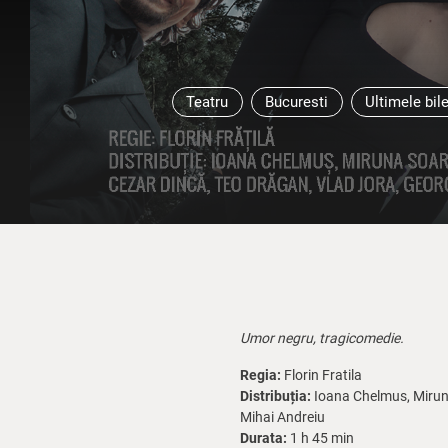
Teatru
Bucuresti
Ultimele bil
Umor negru, tragicomedie.
Regia:
Florin Fratila
Distribuția:
Ioana Chelmus, Miruna
Mihai Andreiu
Durata:
1 h 45 min