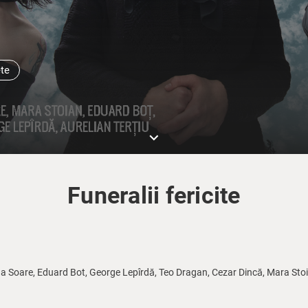
ete
keyboard_arrow_down
Funeralii fericite
 Soare, Eduard Bot, George Lepîrdă, Teo Dragan, Cezar Dincă, Mara Stoian