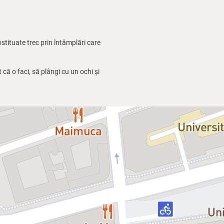
ostituate trec prin întâmplări care
 că o faci, să plângi cu un ochi și
aptă venirea colegilor din Serbia,
 Alcoolul, suferința, iubirea și
tărăsc să-l așeze pe Nikodim la
ai dorit.