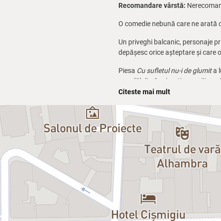
Recomandare vârstă:
Nerecomand
O comedie nebună care ne arată că 
Un priveghi balcanic, personaje pri
depășesc orice așteptare și care o 
Piesa
Cu sufletul nu-i de glumit
a l
cu celălalt să privești spre viitor, 
Citeste mai mult
Povestea lor începe într-un aparta
Bulgaria și România, pentru privegh
prostia scot tot ce este „mai bun” 
masă pentru un păhărel mic, totul 
O capodoperă care te împinge să-ți p