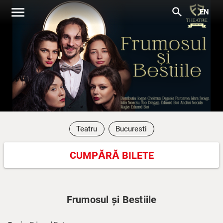
menu
search
EN
Teatru
Bucuresti
CUMPĂRĂ BILETE
Frumosul și Bestiile