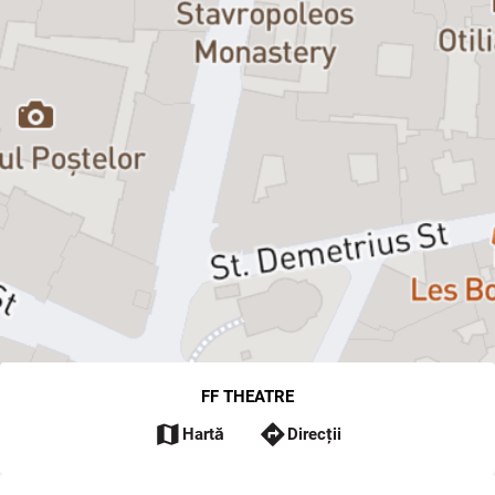
FF THEATRE
map
directions
Hartă
Direcții