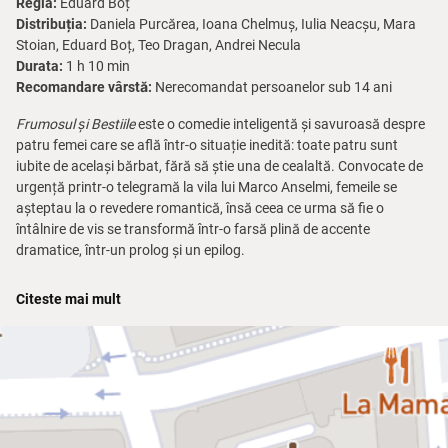
Regia:
Eduard Boț
Distribuția:
Daniela Purcărea, Ioana Chelmuș, Iulia Neacșu, Mara
Stoian, Eduard Boț, Teo Dragan, Andrei Necula
Durata:
1 h 10 min
Recomandare vârstă:
Nerecomandat persoanelor sub 14 ani
Frumosul și Bestiile
este o comedie inteligentă și savuroasă despre
patru femei care se află într-o situație inedită: toate patru sunt
iubite de același bărbat, fără să știe una de cealaltă. Convocate de
urgență printr-o telegramă la vila lui Marco Anselmi, femeile se
așteptau la o revedere romantică, însă ceea ce urma să fie o
întâlnire de vis se transformă într-o farsă plină de accente
dramatice, într-un prolog și un epilog.
Clelia, Stefania, Amanda și Marisa sunt patru femei diferite, cu
Citeste mai mult
personalități și vise diferite, dar toate sunt unite de același bărbat,
Marco. În loc să se lupte între ele și să se certe, femeile hotărăsc să
se alieze și să pedepsească în mod amuzant și inventiv bărbatul
care le-a înșelat.
Comedia abordează teme precum relațiile, căsnicia și excesul de
iubire și conține schimburi de replici pline de haz, qui-pro-quo-uri