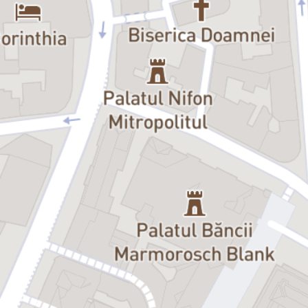
irezistibile și situații comice istețe, în care umorul este învăluit în
ironie. Scrisă de Aldo Lo Castro,
Frumosul și Bestiile
este o piesă de
teatru amuzantă și inteligentă, care va face publicul să râdă în
hohote și să se simtă bine.