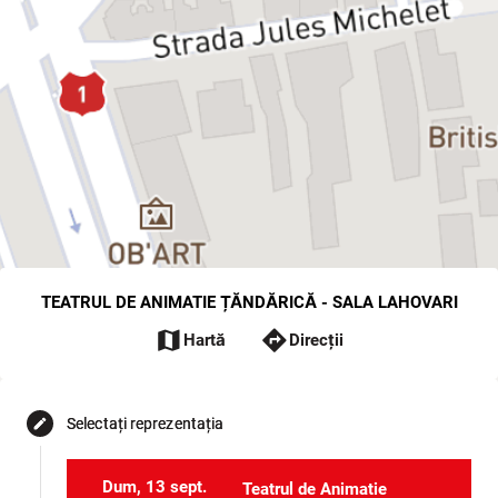
TEATRUL DE ANIMATIE ȚĂNDĂRICĂ - SALA LAHOVARI
map
directions
Hartă
Direcții
Selectați reprezentația
edit
Dum, 13 sept.
Teatrul de Animatie