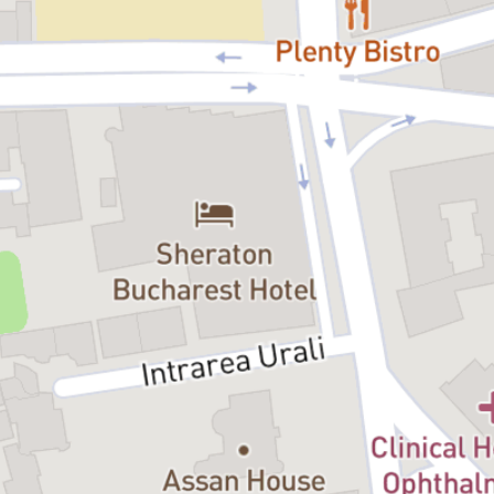
accentuează complexitatea emoțională a poveștii, pe măsură
ce personajele învață să iubească și să fie acceptate.
Sub îndrumarea lui Bobi Pricop, spectacolul își aprofundează
temele prin folosirea tehnologiei pentru a evidenția autenticitatea
și vulnerabilitatea interacțiunilor dintre personaje. Acest amestec
de tehnologie și narativ transformă „Frumoasa și Bestia” într-o
experiență vizuală stimulantă și contemporană.
„Frumoasa și Bestia” de la Teatrul Țăndărică depășește
granițele teatrului tradițional, oferind publicului de toate vârstele o
ocazie de a reflecta asupra puterii transformative a iubirii și a
importanței acceptării, redefinind arta animației, într-o abordare
inovatoare și creativă care nu trebuie ratată.
„În esență, teatrul spune povești, iar pe mine mă interesează să
descopăr relevanța pe care aceste povești o au pentru oamenii
de azi – în ce măsură un basm despre un blestem aruncat de o
vrăjitoare și o bestie izolată într-un castel magic poate spune
ceva despre lumea din jurul nostru. „Frumoasa și Bestia“
vorbește poate cel mai limpede despre vremurile pe care le trăim
– o poveste despre salvare, doar că de data asta, prințul este cel
salvat. De el însuși. Monstrul din el trebuie îmblânzit – un