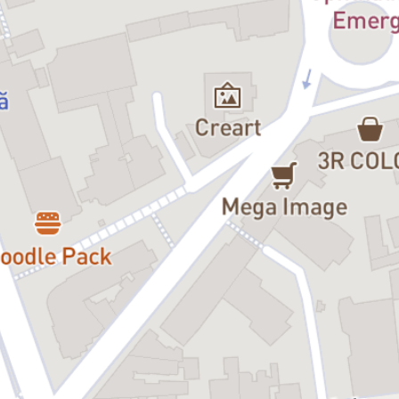
monstru hrănit din anxietăți, frici, neîncredere și furie. Dintr-un
orgoliu care a transformat un vis într-un coșmar. Asta m-a
interesat să descoperim în „Frumoasa și Bestia“, acest drum
interior pe care îl parcurge bestia, felul în care își înfruntă
temerile cele mai cumplite (mai ales pe cea că nu poate sau nu
merită să fie iubit) și că, nu doar dragostea, ci și înțelegerea,
acceptarea necondiționată și un strop de bunătate ne pot salva.
De bestia din noi.”
Bobi Pricop
, regizor