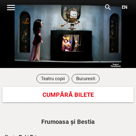
menu
search
EN
Teatru copii
Bucuresti
CUMPĂRĂ BILETE
Frumoasa și Bestia