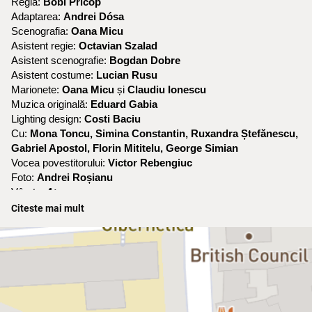
Regia:
Bobi Pricop
Adaptarea:
Andrei Dósa
Scenografia:
Oana Micu
Asistent regie:
Octavian Szalad
Asistent scenografie:
Bogdan Dobre
Asistent costume:
Lucian Rusu
Marionete:
Oana Micu
și
Claudiu Ionescu
Muzica originală:
Eduard Gabia
Lighting design:
Costi Baciu
Cu:
Mona Toncu, Simina Constantin, Ruxandra Ștefănescu,
Gabriel Apostol, Florin Mititelu, George Simian
Vocea povestitorului:
Victor Rebengiuc
Foto:
Andrei Roșianu
Vârsta:
4+
Durata:
70 min.
Citeste mai mult
Teatrul de Animație Țăndărică prezintă „Frumoasa și Bestia”, în
regia lui Bobi Pricop, o versiune contemporană a clasicei
povești.
Scenografia, concepută de Oana Micu, introduce marionete
printate 3D care aduc personajele la viață în moduri vizual
impresionante și pline de expresivitate. Aceste marionete nu
doar că ilustrează transformările interioare ale personajelor, ci și